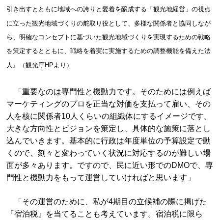
引き出すとともに地域への誇りと愛着を醸成する「観光地経営」の視点
に立った観光地域づくりの舵取り役として、多様な関係者と協同しなが
ら、明確なコンセプトに基づいた観光地域づくりを実現するための戦略
を策定するとともに、戦略を着実に実施するための調整機能を備えた法
人』（観光庁HPより）
「重要なのは専門性と機動力です。そのためには例えば
マーケティングのプロを正当な対価を支払って雇い、その
人を核に関係者10人くらいの組織体にするイメージです。
大きな方向性とビジョンを策定し、具体的な施策に落とし
込んでいきます。基本的に行政は年度単位の予算設定で動
くので、刻々と変わっていく状況に対応するのが難しい場
面が多々あります。ですので、民に近い形でのDMOで、専
門性と機動力をもって運営していければと思います」
「その運営のために、私が4期目の立候補の際に掲げた
『宿泊税』を当てることも考えています。宿泊税に限ら