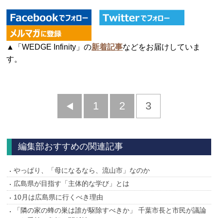
▲「WEDGE Infinity」の
新着記事
などをお届けしていま
す。
前
1
2
3
へ
編集部おすすめの関連記事
やっぱり、「母になるなら、流山市」なのか
広島県が目指す「主体的な学び」とは
10月は広島県に行くべき理由
「隣の家の蜂の巣は誰が駆除すべきか」 千葉市長と市民が議論