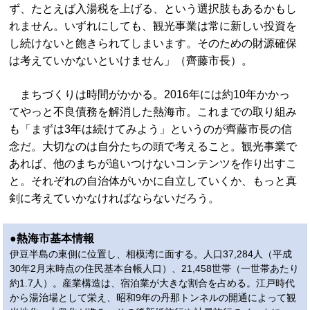
ず、たとえば入湯税を上げる、という選択肢もあるかもし
れません。いずれにしても、観光事業は常に新しい投資を
し続けないと飽きられてしまいます。そのための財源確保
は考えていかないといけません」（齊藤市長）。
まちづくりは時間がかかる。2016年には約10年かかっ
てやっと不良債務を解消した熱海市。これまでの取り組み
も「まずは3年は続けてみよう」というのが齊藤市長の信
念だ。大切なのは自分たちの頭で考えること。観光事業で
あれば、他のまちが追いつけないコンテンツを作り出すこ
と。それぞれの自治体がいかに自立していくか、もっと真
剣に考えていかなければならないだろう。
●熱海市基本情報
伊豆半島の東側に位置し、相模湾に面する。人口37,284人（平成
30年2月末時点の住民基本台帳人口）、21,458世帯（一世帯あたり
約1.7人）。産業構造は、宿泊業が大きな割合を占める。江戸時代
から湯治場として栄え、昭和9年の丹那トンネルの開通によって観