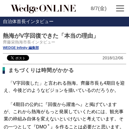
8/7(金)
自治体首長インタビュー
熱海がV字回復できた「本当の理由」
齊藤栄熱海市長インタビュー
WEDGE Infinity 編集部
2018/12/06
まちづくりは時間がかかる
「V字回復した」と言われる熱海。齊藤市長も4期目を迎
え、今後どのようなビジョンを描いているのだろうか。
「4期目の公約に『回復から躍進へ』と掲げています
が、これから熱海がもっと発展していくためには、観光事
業の枠組み自体を変えないといけないと考えています。そ
＊
の一つとして『DMO
』を作ることは必要だと思います。