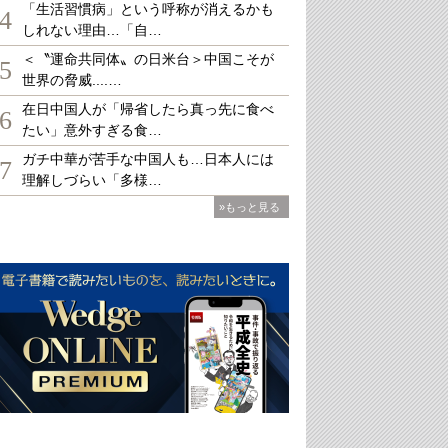
「生活習慣病」という呼称が消えるかも
4
しれない理由…「自…
＜〝運命共同体〟の日米台＞中国こそが
5
世界の脅威....…
在日中国人が「帰省したら真っ先に食べ
6
たい」意外すぎる食…
ガチ中華が苦手な中国人も…日本人には
7
理解しづらい「多様…
»もっと見る