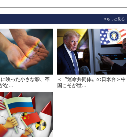
»もっと見る
像に映った小さな影、卒
＜〝運命共同体〟の日米台＞中
がな…
国こそが世…