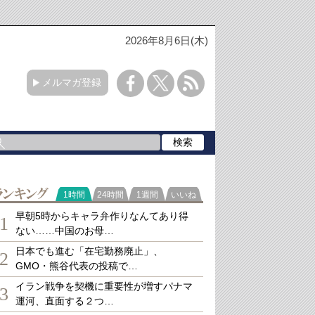
2026年8月6日(木)
メルマガ登録
ランキング
1時間
24時間
1週間
いいね
早朝5時からキャラ弁作りなんてあり得
1
ない……中国のお母…
日本でも進む「在宅勤務廃止」、
2
GMO・熊谷代表の投稿で…
イラン戦争を契機に重要性が増すパナマ
3
運河、直面する２つ…