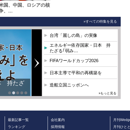
米国、中国、ロシアの核
争、…
»すべての特集を見る
台湾「麗しの島」の実像
エネルギー依存国家・日本 持
たざる｢弱み…
FIFAワールドカップ2026
日本主導で平和の再構築を
本 持たざ
造船立国ニッポンへ
»もっと見る
最新記事一覧
会社案内
月刊Wedg
ランキング
採用情報
月刊ひと