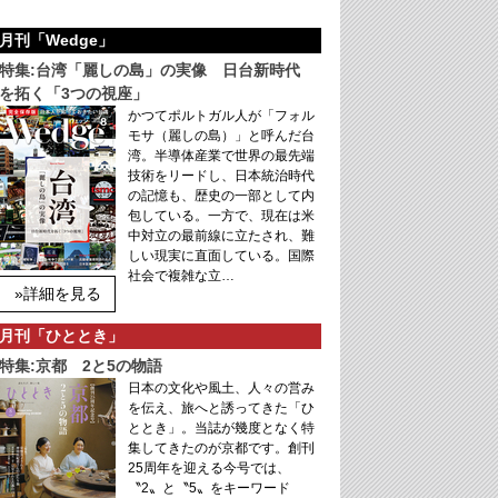
月刊「Wedge」
特集:台湾「麗しの島」の実像 日台新時代
を拓く「3つの視座」
かつてポルトガル人が「フォル
モサ（麗しの島）」と呼んだ台
湾。半導体産業で世界の最先端
技術をリードし、日本統治時代
の記憶も、歴史の一部として内
包している。一方で、現在は米
中対立の最前線に立たされ、難
しい現実に直面している。国際
社会で複雑な立…
»詳細を見る
月刊「ひととき」
特集:京都 2と5の物語
日本の文化や風土、人々の営み
を伝え、旅へと誘ってきた「ひ
ととき」。当誌が幾度となく特
集してきたのが京都です。創刊
25周年を迎える今号では、
〝2〟と〝5〟をキーワード