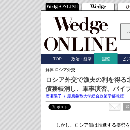
TOP
政治・経済
ビ
国際
解体 ロシア外交
ロシア外交で漁夫の利を得る
債務帳消し、軍事演習、パイ
廣瀬陽子
（ 慶應義塾大学総合政策学部教授）
印
しかし、ロシア側は推進する姿勢を変