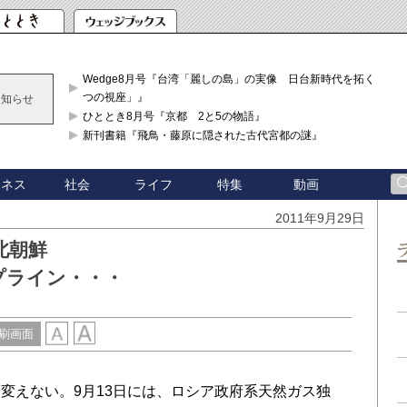
Wedge8月号『台湾「麗しの島」の実像 日台新時代を拓く「3
つの視座」』
お知らせ
ひととき8月号『京都 2と5の物語』
新刊書籍『飛鳥・藤原に隠された古代宮都の謎』
ジネス
社会
ライフ
特集
動画
2011年9月29日
北朝鮮
プライン・・・
刷画面
えない。9月13日には、ロシア政府系天然ガス独