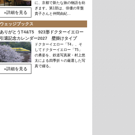
に、京都で新たな旅の物語を紡
ぎます。第1部は、俳優の常盤
»詳細を見る
貴子さんと仲間由紀…
ウェッジブックス
ありがとうT4&T5 923形ドクターイエロー
引退記念カレンダー2027 壁掛けタイプ
ドクターイエロー「T4」、そ
してドクターイエロー「T5」
の勇姿を、鉄道写真家・村上悠
太による四季折々の厳選した写
真で綴る。
»詳細を見る