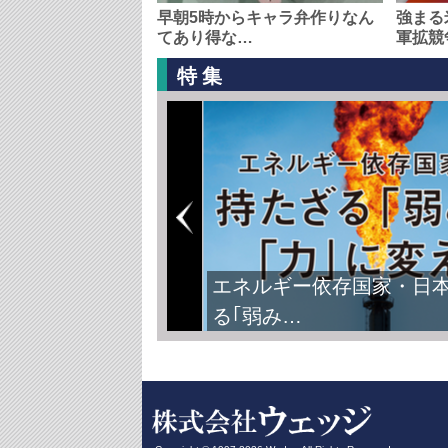
早朝5時からキャラ弁作りなん
強まる
てあり得な…
軍拡競
特集
エネルギー依存国家・日
る｢弱み…