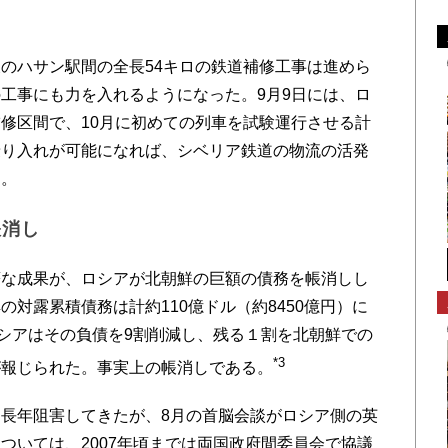
のハサン駅間の全長54キロの鉄道補修工事は進めら
工事にも力を入れるようになった。9月9日には、ロ
修区間で、10月に初めての列車を試験運行させる計
乗り入れが可能になれば、シベリア鉄道の物流の活発
る。
帳消し
な成果が、ロシアが北朝鮮の巨額の債務を帳消しし
対露累積債務は計約110億ドル（約8450億円）に
ロシアはその負債を9割削減し、残る１割を北朝鮮での
*3
が報じられた。事実上の帳消しである。
長年阻害してきたが、8月の首脳会談がロシア側の英
ついては、2007年頃までは両国政府間委員会で協議