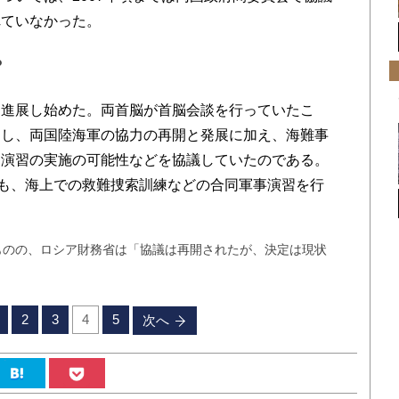
れていなかった。
？
進展し始めた。両首脳が首脳会談を行っていたこ
遣し、両国陸海軍の協力の再開と発展に加え、海難事
同演習の実施の可能性などを協議していたのである。
でも、海上での救難捜索訓練などの合同軍事演習を行
ものの、ロシア財務省は「協議は再開されたが、決定は現状
2
3
4
5
次へ