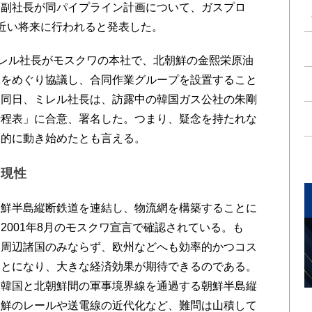
フ副社長が同パイプライン計画について、ガスプロ
近い将来に行われると発表した。
レル社長がモスクワの本社で、北朝鮮の金熙栄原油
想をめぐり協議し、合同作業グループを設置すること
に同日、ミレル社長は、訪露中の韓国ガス公社の朱剛
行程表」に合意、署名した。つまり、疑念を持たれな
体的に動き始めたとも言える。
実現性
鮮半島縦断鉄道を連結し、物流網を構築することに
2001年8月のモスクワ宣言で確認されている。も
は周辺諸国のみならず、欧州などへも効率的かつコス
ことになり、大きな経済効果が期待できるのである。
、韓国と北朝鮮間の軍事境界線を通過する朝鮮半島縦
朝鮮のレールや送電線の近代化など、難問は山積して