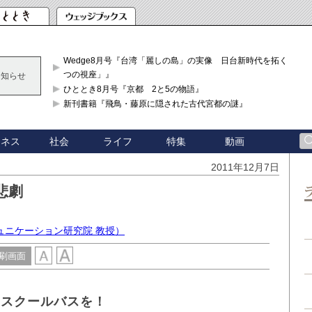
Wedge8月号『台湾「麗しの島」の実像 日台新時代を拓く「3
つの視座」』
お知らせ
ひととき8月号『京都 2と5の物語』
新刊書籍『飛鳥・藤原に隠された古代宮都の謎』
ジネス
社会
ライフ
特集
動画
2011年12月7日
悲劇
ュニケーション研究院 教授）
刷画面
もスクールバスを！