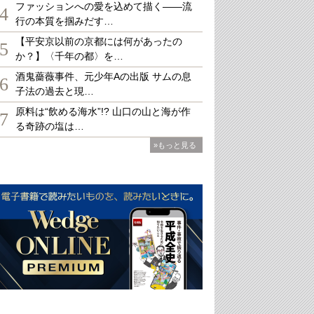
ファッションへの愛を込めて描く――流
4
行の本質を掴みだす…
【平安京以前の京都には何があったの
5
か？】〈千年の都〉を…
酒鬼薔薇事件、元少年Aの出版 サムの息
6
子法の過去と現…
原料は“飲める海水”!? 山口の山と海が作
7
る奇跡の塩は…
»もっと見る