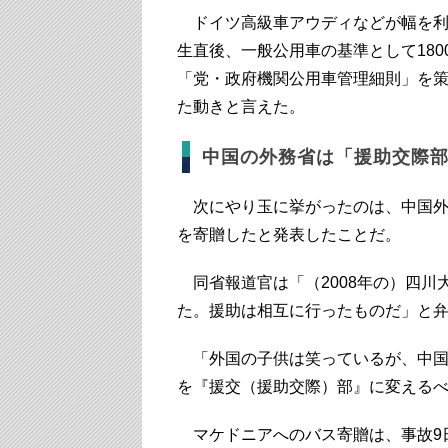
ドイツ高級車アウディなどが幅を利
生直後、一般公用車の基準として180
「党・政府機関公用車管理細則」を
た動きと言えた。
中国の外務省は「援助交際
次にやり玉に挙がったのは、中国外
を寄贈したと発表したことだ。
同省報道官は「（2008年の）四川
た。援助は相互に行ったものだ」と
「外国の子供は笑っているが、中国
を『援交（援助交際）部』に変える
マケドニアへのバス寄贈は、事故9日