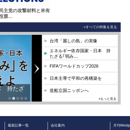
民主党の攻撃材料と米有
投票…
»すべての特集を見る
台湾「麗しの島」の実像
エネルギー依存国家・日本 持
たざる｢弱み…
FIFAワールドカップ2026
日本主導で平和の再構築を
造船立国ニッポンへ
»もっと見る
最新記事一覧
会社案内
月刊Wedg