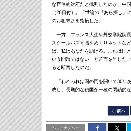
な官僚的対応だと批判したのが、中
（28日付）。「世論の『あら探し』
のお粗末さを指摘した。
一方、フランス大使や外交学院院長を
スクールバス寄贈をめぐりネットな
ば、私はあなたを助ける。これは国
いう問題ではない」と苦言を呈した
ると断言したのだ。
「われわれは国の門を開いて30年
成し、長期的な鎖国が一種の閉鎖的
前へ
バックナンバー