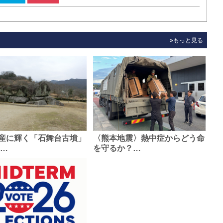
»もっと見る
産に輝く「石舞台古墳」
〈熊本地震〉熱中症からどう命
0…
を守るか？…