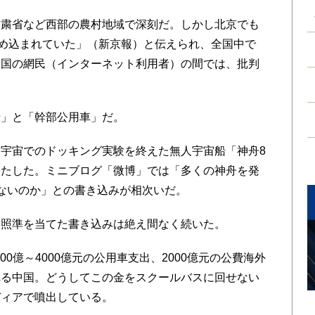
粛省など西部の農村地域で深刻だ。しかし北京でも
詰め込まれていた」（新京報）と伝えられ、全国中で
中国の網民（インターネット利用者）の間では、批判
」と「幹部公用車」だ。
宇宙でのドッキング実験を終えた無人宇宙船「神舟8
果たした。ミニブログ「微博」では「多くの神舟を発
ないのか」との書き込みが相次いだ。
照準を当てた書き込みは絶え間なく続いた。
00億～4000億元の公用車支出、2000億元の公費海外
れる中国。どうしてこの金をスクールバスに回せない
ディアで噴出している。