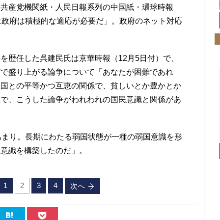
国共産党機関紙・人民日報系列の中国紙・環球時報
に政府は積極的な適応が必要だ」。政府のネット対応
歴任した呉建民氏は京華時報（12月5日付）で、
どで盛り上がる論争について「あなたが困難であれ
と国との平等かつ互恵の関係で、貧しいとか豊かとか
上で、こうした論争がわれわれの国民意識と関係があ
あまり。長期にわたる弱国状態が一種の弱国意識を形
な意識を構築したのだ」。
1
2
3
4
次へ