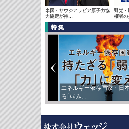
米国・サウジアラビア原子力協
野党・
力協定が持…
権者の
特集
FIFAワールドカップ2026