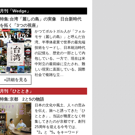
月刊「Wedge」
特集:台湾「麗しの島」の実像 日台新時代
を拓く「3つの視座」
かつてポルトガル人が「フォル
モサ（麗しの島）」と呼んだ台
湾。半導体産業で世界の最先端
技術をリードし、日本統治時代
の記憶も、歴史の一部として内
包している。一方で、現在は米
中対立の最前線に立たされ、難
しい現実に直面している。国際
社会で複雑な立…
»詳細を見る
月刊「ひととき」
特集:京都 2と5の物語
日本の文化や風土、人々の営み
を伝え、旅へと誘ってきた「ひ
ととき」。当誌が幾度となく特
集してきたのが京都です。創刊
25周年を迎える今号では、
〝2〟と〝5〟をキーワード