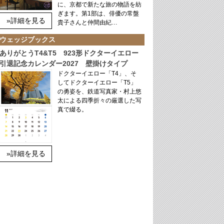
に、京都で新たな旅の物語を紡
ぎます。第1部は、俳優の常盤
»詳細を見る
貴子さんと仲間由紀…
ウェッジブックス
ありがとうT4&T5 923形ドクターイエロー
引退記念カレンダー2027 壁掛けタイプ
ドクターイエロー「T4」、そ
してドクターイエロー「T5」
の勇姿を、鉄道写真家・村上悠
太による四季折々の厳選した写
真で綴る。
»詳細を見る