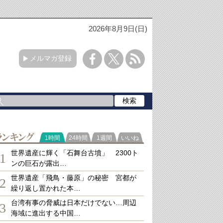
2026年8月9日(日)
メルマガ登録
ランキング
1時間
24時間
1週間
いいね
世界遺産に輝く「石舞台古墳」 2300ト
1
ンの巨石が露出…
世界遺産「飛鳥・藤原」の秘密 宮都が
2
繰り返し置かれた本…
台湾有事の脅威は日本だけでない…周辺
3
海域に進出する中国…