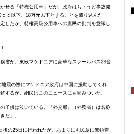
かせる「特権公用車」だが、政府はちょうど事故発
0ｃｃ以下、18万元以下とすることを盛り込んだ
策定したが、特権高級公用車への庶民の批判を意識し
部」
務省が、東欧マケドニアに豪華なスクールバス23台
大地震の際にマケドニア政府は中国に援助してくれ
弁解するが、網民はこのニュースにも噛みついた。
の子供は泣いている。『外交部』（外務省）は名称
べきだ」。
後の25日に行われたが、あまりにも民意に無頓着