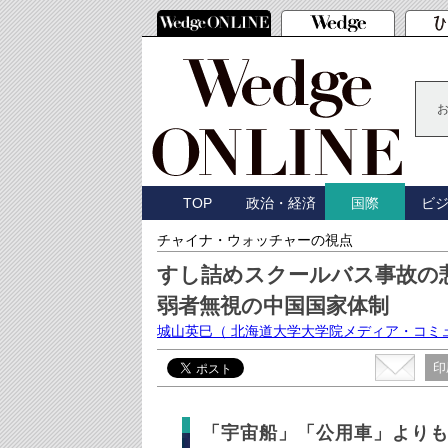
TOP
政治・経済
ビ
国際
チャイナ・ウォッチャーの視点
すし詰めスクールバス事故の
弱者無視の中国国家体制
城山英巳
（ 北海道大学大学院メディア・コミ
印
「宇宙船」「公用車」より