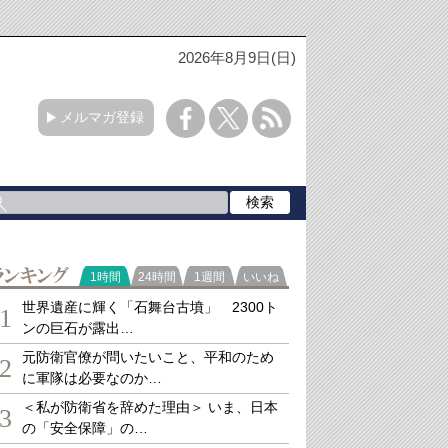
2026年8月9日(日)
メルマガ登録
ランキング
1時間
24時間
1週間
いいね
世界遺産に輝く「石舞台古墳」 2300ト
1
ンの巨石が露出…
元防衛官僚が問いたいこと、平和のため
2
に軍隊は必要なのか…
＜私が防衛省を辞めた理由＞ いま、日本
3
の「安全保障」の…