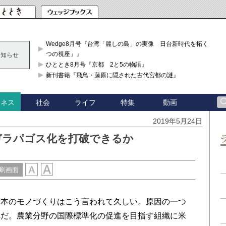
Wedge8月号『台湾「麗しの島」の実像 日台新時代を拓く「3
つの視座」』
お知らせ
ひととき8月号『京都 2と5の物語』
新刊書籍『飛鳥・藤原に隠された古代宮都の謎』
社会
ライフ
特集
動画
ジネス
2019年5月24日
農業のガラパゴス化を打破できるか
刷画面
本のモノづくりはこう言われて久しい。原因の一つ
れだ。農業分野の国際標準化の促進を目指す組織に米