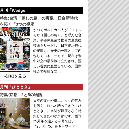
月刊「Wedge」
特集:台湾「麗しの島」の実像 日台新時代
を拓く「3つの視座」
かつてポルトガル人が「フォル
モサ（麗しの島）」と呼んだ台
湾。半導体産業で世界の最先端
技術をリードし、日本統治時代
の記憶も、歴史の一部として内
包している。一方で、現在は米
中対立の最前線に立たされ、難
しい現実に直面している。国際
社会で複雑な立…
»詳細を見る
月刊「ひととき」
特集:京都 2と5の物語
日本の文化や風土、人々の営み
を伝え、旅へと誘ってきた「ひ
ととき」。当誌が幾度となく特
集してきたのが京都です。創刊
25周年を迎える今号では、
〝2〟と〝5〟をキーワード