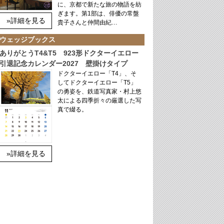
に、京都で新たな旅の物語を紡
ぎます。第1部は、俳優の常盤
»詳細を見る
貴子さんと仲間由紀…
ウェッジブックス
ありがとうT4&T5 923形ドクターイエロー
引退記念カレンダー2027 壁掛けタイプ
ドクターイエロー「T4」、そ
してドクターイエロー「T5」
の勇姿を、鉄道写真家・村上悠
太による四季折々の厳選した写
真で綴る。
»詳細を見る