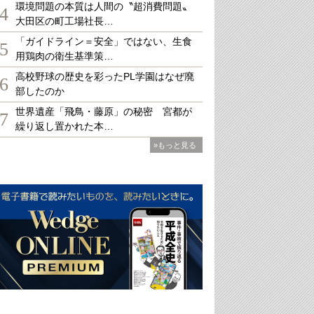
環境問題の本質は人間の〝超消費問題〟
4
大田区の町工場社長…
「ガイドライン＝安全」ではない、生食
5
用鶏肉の衛生基準策…
高校野球の歴史を彩ったPL学園はなぜ廃
6
部したのか
世界遺産「飛鳥・藤原」の秘密 宮都が
7
繰り返し置かれた本…
»もっと見る