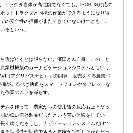
、トラクタ自体が高性能でなくても、ISOBUS対応の
ロボットトラクタと同様の作業ができるようになり得
上での安全性の担保がまだできていないけれども、こ
ているという。
ら選ばれるとは限らない。濱田さん自身、このこと
、農業機械版のカーナビゲーションシステムともいう
-NAVI（アグリバスナビ）」の開発・販売をする農業ベ
農機が走るべき軌道をスマートフォンやタブレットな
った作業のムラを減らす。
テムを作って、農家からの使用後の反応も上々だっ
性能の低い海外製品だったという苦い体験をしてい
が長く続くだろうし、ナビゲーションシステムだけで
できる拡張性が期待できると農家が判断したからだっ