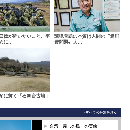
官僚が問いたいこと、平
環境問題の本質は人間の〝超消
めに…
費問題〟大…
産に輝く「石舞台古墳」
0…
»すべての特集を見る
台湾「麗しの島」の実像