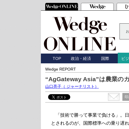
TOP
政治・経済
国際
ビ
Wedge REPORT
“AgGateway Asia”は
山口亮子
（ ジャーナリスト）
印
「技術で勝って事業で負ける」。日
とされるのが、国際標準への乗り遅