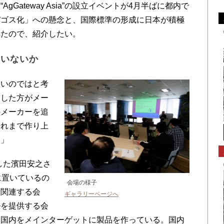
Gateway Asia”の設立イベントが4月半ばに都内で
パゴス化」への懸念と、国際標準の形成に日本が積極
れたので、紹介したい。
ていないか
いのではと考
くした方がメー
のメーカーを追
それまで作り上
す」
壇した濱田安之さ
に置いているの
会場の様子
に関連する会
ギャラリーページへ
ルを提供する会
本国内をメインターゲットに製品を作っている。国内