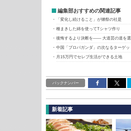
編集部おすすめの関連記事
「変化し続けること」が獺祭の社是
種まきした綿を使ってTシャツ作り
後悔するより決断を―― 大道芸の道を
中国「プロパガンダ」の次なるターゲッ
月15万円でセレブ生活ができる土地
バックナンバー
新着記事