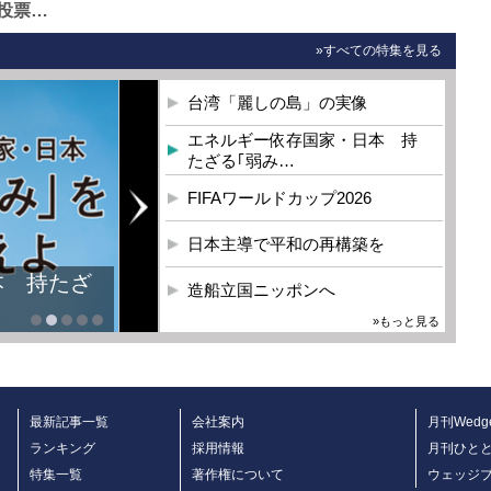
投票…
»すべての特集を見る
台湾「麗しの島」の実像
エネルギー依存国家・日本 持
たざる｢弱み…
FIFAワールドカップ2026
日本主導で平和の再構築を
造船立国ニッポンへ
»もっと見る
最新記事一覧
会社案内
月刊Wedg
ランキング
採用情報
月刊ひと
特集一覧
著作権について
ウェッジ