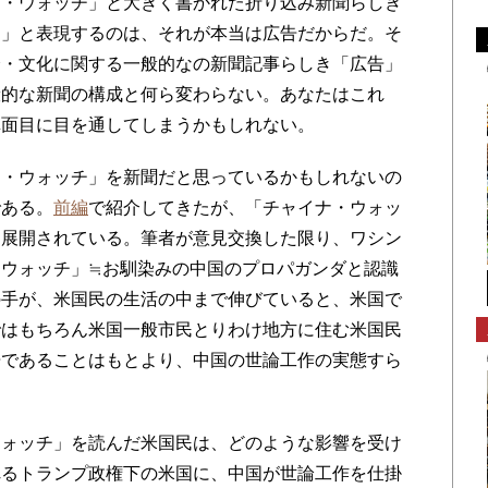
・ウォッチ」と大きく書かれた折り込み新聞らしき
き」と表現するのは、それが本当は広告だからだ。そ
済・文化に関する一般的なの新聞記事らしき「広告」
般的な新聞の構成と何ら変わらない。あなたはこれ
真面目に目を通してしまうかもしれない。
・ウォッチ」を新聞だと思っているかもしれないの
である。
前編
で紹介してきたが、「チャイナ・ウォッ
に展開されている。筆者が意見交換した限り、ワシン
ウォッチ」≒お馴染みの中国のプロパガンダと認識
の手が、米国民の生活の中まで伸びていると、米国で
ではもちろん米国一般市民とりわけ地方に住む米国民
告であることはもとより、中国の世論工作の実態すら
ォッチ」を読んだ米国民は、どのような影響を受け
れるトランプ政権下の米国に、中国が世論工作を仕掛