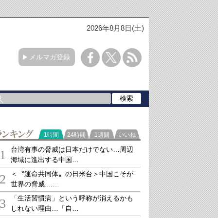
2026年8月8日(土)
メルマガ登録
ランキング
1時間
24時間
1週間
いいね
台湾有事の脅威は日本だけでない…周辺
1
海域に進出する中国…
＜〝運命共同体〟の日米台＞中国こそが
2
世界の脅威....…
「生活習慣病」という呼称が消えるかも
3
しれない理由…「自…