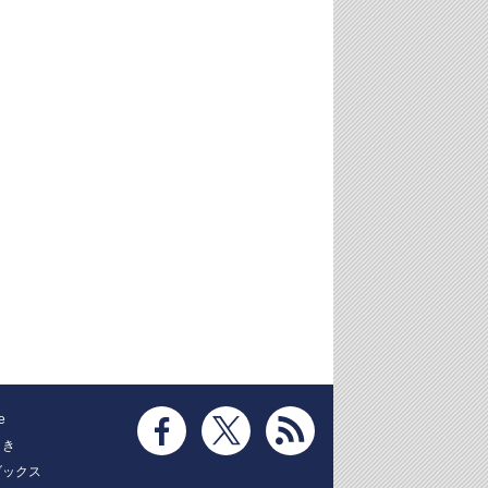
e
とき
ブックス