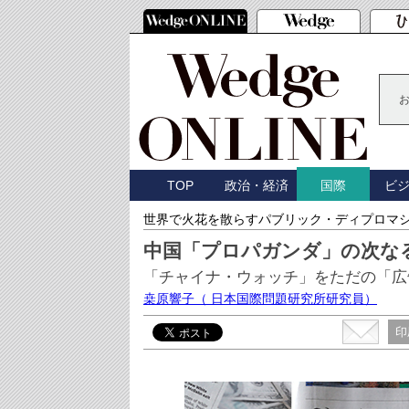
TOP
政治・経済
ビ
国際
世界で火花を散らすパブリック・ディプロマ
中国「プロパガンダ」の次な
「チャイナ・ウォッチ」をただの「広
桒原響子
（ 日本国際問題研究所研究員）
印