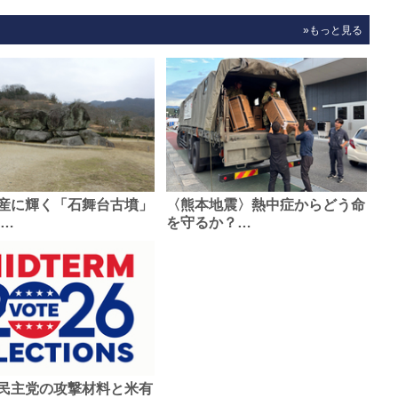
»もっと見る
産に輝く「石舞台古墳」
〈熊本地震〉熱中症からどう命
0…
を守るか？…
民主党の攻撃材料と米有