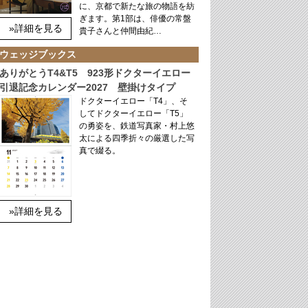
に、京都で新たな旅の物語を紡
ぎます。第1部は、俳優の常盤
»詳細を見る
貴子さんと仲間由紀…
ウェッジブックス
ありがとうT4&T5 923形ドクターイエロー
引退記念カレンダー2027 壁掛けタイプ
ドクターイエロー「T4」、そ
してドクターイエロー「T5」
の勇姿を、鉄道写真家・村上悠
太による四季折々の厳選した写
真で綴る。
»詳細を見る