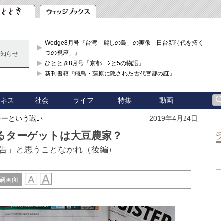
Wedge8月号『台湾「麗しの島」の実像 日台新時代を拓く「3
つの視座」』
お知らせ
ひととき8月号『京都 2と5の物語』
新刊書籍『飛鳥・藤原に隠された古代宮都の謎』
ジネス
社会
ライフ
特集
動画
シーという戦い
2019年4月24日
るターゲットは大豆農家？
告」と思うことなかれ（後編）
刷画面