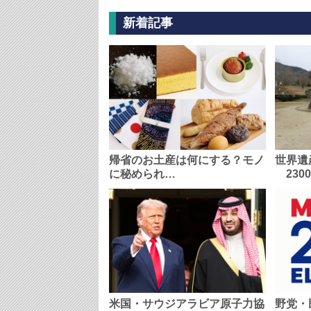
新着記事
帰省のお土産は何にする？モノ
世界遺
に秘められ…
230
米国・サウジアラビア原子力協
野党・