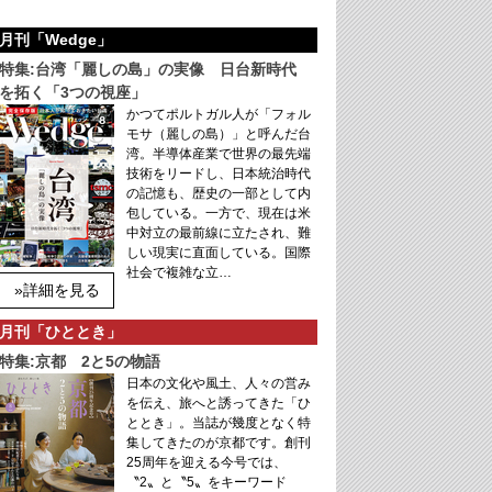
月刊「Wedge」
特集:台湾「麗しの島」の実像 日台新時代
を拓く「3つの視座」
かつてポルトガル人が「フォル
モサ（麗しの島）」と呼んだ台
湾。半導体産業で世界の最先端
技術をリードし、日本統治時代
の記憶も、歴史の一部として内
包している。一方で、現在は米
中対立の最前線に立たされ、難
しい現実に直面している。国際
社会で複雑な立…
»詳細を見る
月刊「ひととき」
特集:京都 2と5の物語
日本の文化や風土、人々の営み
を伝え、旅へと誘ってきた「ひ
ととき」。当誌が幾度となく特
集してきたのが京都です。創刊
25周年を迎える今号では、
〝2〟と〝5〟をキーワード