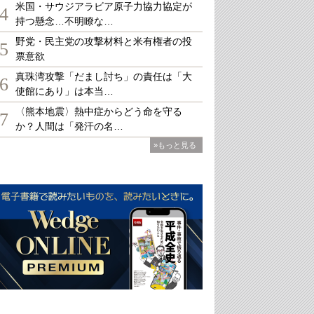
米国・サウジアラビア原子力協力協定が
4
持つ懸念…不明瞭な…
野党・民主党の攻撃材料と米有権者の投
5
票意欲
真珠湾攻撃「だまし討ち」の責任は「大
6
使館にあり」は本当…
〈熊本地震〉熱中症からどう命を守る
7
か？人間は「発汗の名…
»もっと見る