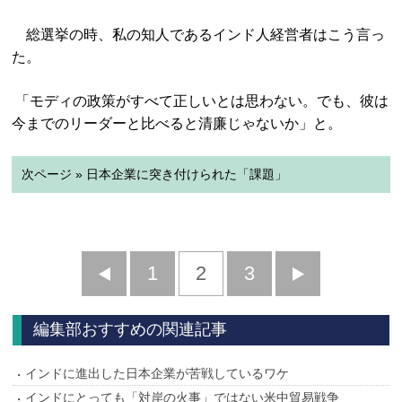
総選挙の時、私の知人であるインド人経営者はこう言っ
た。
「モディの政策がすべて正しいとは思わない。でも、彼は
今までのリーダーと比べると清廉じゃないか」と。
次ページ » 日本企業に突き付けられた「課題」
前
1
2
3
次
へ
へ
編集部おすすめの関連記事
インドに進出した日本企業が苦戦しているワケ
インドにとっても「対岸の火事」ではない米中貿易戦争