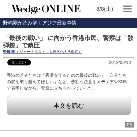
8/8(土)
野嶋剛が読み解くアジア最新事情
「最後の戦い」 に向かう香港市民、警察は「散
弾銃」で鎮圧
野嶋 剛
（ ジャーナリスト、大東文化大学教授）
2019/06/13
香港の若者たちは「香港を守るための最後の戦い」「自分たち
の屍を乗り越えてほしい」など、悲壮な決意をメディアやSNS
で表明しながら、警察に立ち向かっていった。
本文を読む
PR