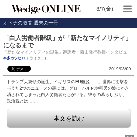
8/7(金)
オトナの教養 週末の一冊
「白人労働者階級」が「新たなマイノリティ」
になるまで
『新たなマイノリティの誕生』翻訳者・西山隆行教授インタビュー
本多カツヒロ
（ ライター）
2019/08/09
トランプ大統領の誕生、イギリスのEU離脱――。世界に衝撃を
与えた2つのニュースの裏には、グローバル化や移民の波にかき
消されてしまった白人労働者たちがいる。彼らの暮らしぶり、
政治観とは……。
本文を読む