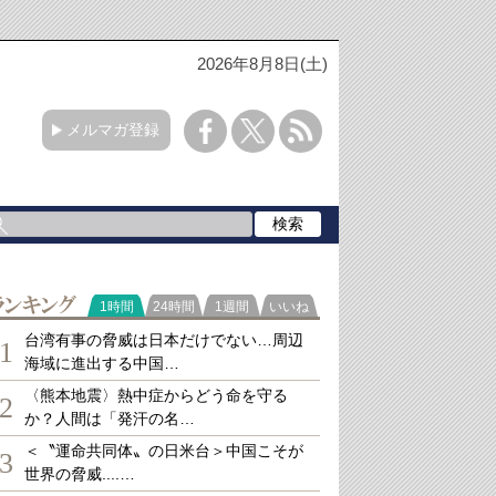
2026年8月8日(土)
メルマガ登録
ランキング
1時間
24時間
1週間
いいね
台湾有事の脅威は日本だけでない…周辺
1
海域に進出する中国…
〈熊本地震〉熱中症からどう命を守る
2
か？人間は「発汗の名…
＜〝運命共同体〟の日米台＞中国こそが
3
世界の脅威....…