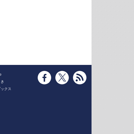
e
とき
ブックス