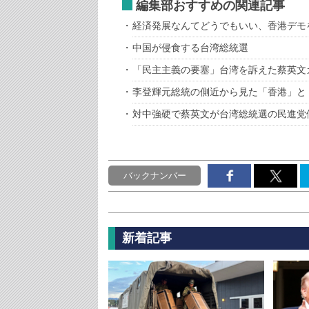
編集部おすすめの関連記事
経済発展なんてどうでもいい、香港デモ
中国が侵食する台湾総統選
「民主主義の要塞」台湾を訴えた蔡英文
李登輝元総統の側近から見た「香港」と
対中強硬で蔡英文が台湾総統選の民進党
バックナンバー
新着記事