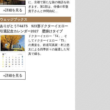
に、京都で新たな旅の物語を紡
ぎます。第1部は、俳優の常盤
»詳細を見る
貴子さんと仲間由紀…
ウェッジブックス
ありがとうT4&T5 923形ドクターイエロー
引退記念カレンダー2027 壁掛けタイプ
ドクターイエロー「T4」、そ
してドクターイエロー「T5」
の勇姿を、鉄道写真家・村上悠
太による四季折々の厳選した写
真で綴る。
»詳細を見る