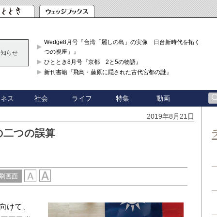
Wedge8月号『台湾「麗しの島」の実像 日台新時代を拓く「3
つの視座」』
お知らせ
ひととき8月号『京都 2と5の物語』
新刊書籍『飛鳥・藤原に隠された古代宮都の謎』
ジネス
社会
ライフ
特集
動画
2019年8月21日
の二つの誤算
刷画面
に向けて、