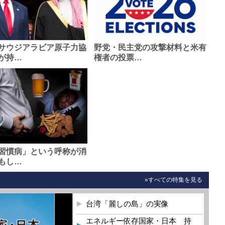
サウジアラビア原子力協
野党・民主党の攻撃材料と米有
が持…
権者の投票…
習慣病」という呼称が消
もし…
»すべての特集を見る
台湾「麗しの島」の実像
エネルギー依存国家・日本 持