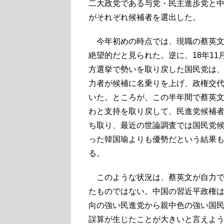
二大政党である与党・民主進歩党と
がそれぞれ候補者を選出した。
今年初めの時点では、現職の蔡英文
絶望的だと見られた。逆に、18年11
方選挙で勢いを取り戻した国民党は
力者が候補に名乗りを上げ、政権交
いた。ところが、この半年間で蔡英
わと支持を取り戻して、民進党候補
ち取り、最近の世論調査では国民党
った韓国瑜よりも優勢だという結果
る。
このような状況は、蔡英文が自力で
たものではない。中国の習近平政権
向の強い民進党から親中色の強い国
誤算が生じたことが大きいと言えよ