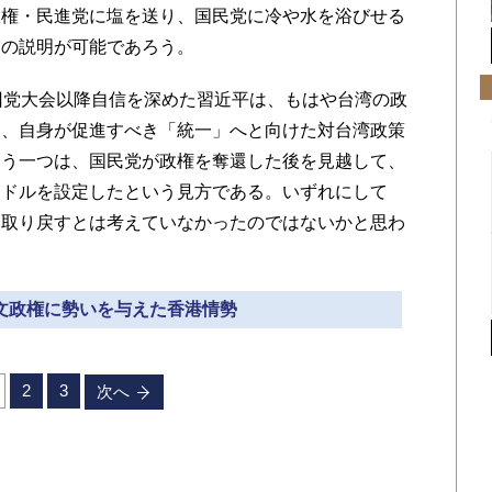
権・民進党に塩を送り、国民党に冷や水を浴びせる
つの説明が可能であろう。
回党大会以降自信を深めた習近平は、もはや台湾の政
り、自身が促進すべき「統一」へと向けた対台湾政策
もう一つは、国民党が政権を奪還した後を見越して、
ードルを設定したという見方である。いずれにして
を取り戻すとは考えていなかったのではないかと思わ
英文政権に勢いを与えた香港情勢
2
3
次へ