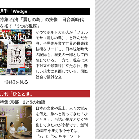
月刊「Wedge」
特集:台湾「麗しの島」の実像 日台新時代
を拓く「3つの視座」
かつてポルトガル人が「フォル
モサ（麗しの島）」と呼んだ台
湾。半導体産業で世界の最先端
技術をリードし、日本統治時代
の記憶も、歴史の一部として内
包している。一方で、現在は米
中対立の最前線に立たされ、難
しい現実に直面している。国際
社会で複雑な立…
»詳細を見る
月刊「ひととき」
特集:京都 2と5の物語
日本の文化や風土、人々の営み
を伝え、旅へと誘ってきた「ひ
ととき」。当誌が幾度となく特
集してきたのが京都です。創刊
25周年を迎える今号では、
〝2〟と〝5〟をキーワード