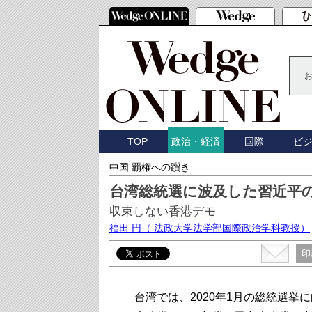
TOP
国際
ビ
政治・経済
中国 覇権への躓き
台湾総統選に波及した習近平
収束しない香港デモ
福田 円
（ 法政大学法学部国際政治学科教授）
印
台湾では、2020年1月の総統選挙