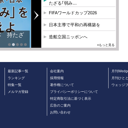
たざる｢弱み…
FIFAワールドカップ2026
日本主導で平和の再構築を
造船立国ニッポンへ
»もっと見る
最新記事一覧
会社案内
月刊Wedg
ランキング
採用情報
月刊ひと
特集一覧
著作権について
ウェッジ
メルマガ登録
プライバシーポリシーについて
特定商取引法に基づく表示
広告のご案内
お問い合わせ