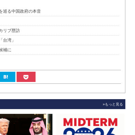
を巡る中国政府の本音
カリブ歴訪
「台湾」
候補に
»もっと見る