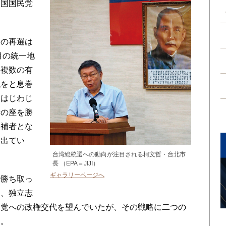
中国国民党
の再選は
月の統一地
、複数の有
代をと息巻
文はじわじ
者の座を勝
候補者とな
も出てい
台湾総統選への動向が注目される柯文哲・台北市
長 （EPA＝JIJI）
ギャラリーページへ
勝ち取っ
は、独立志
民党への政権交代を望んでいたが、その戦略に二つの
う。