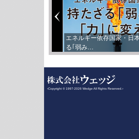
FIFAワールドカップ2026
‹Copyright © 1997-2026 Wedge All Rights Reserved.›