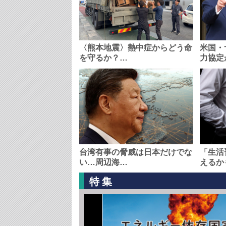
〈熊本地震〉熱中症からどう命
米国・
を守るか？…
力協定
台湾有事の脅威は日本だけでな
「生活
い…周辺海…
えるか
特集