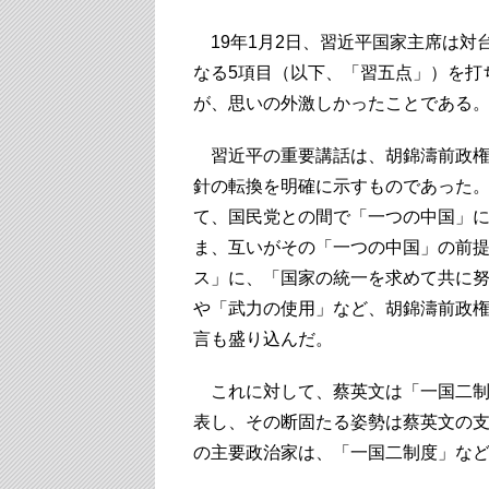
19年1月2日、習近平国家主席は対
なる5項目（以下、「習五点」）を打
が、思いの外激しかったことである
習近平の重要講話は、胡錦濤前政権
針の転換を明確に示すものであった。
て、国民党との間で「一つの中国」
ま、互いがその「一つの中国」の前提
ス」に、「国家の統一を求めて共に
や「武力の使用」など、胡錦濤前政
言も盛り込んだ。
これに対して、蔡英文は「一国二制
表し、その断固たる姿勢は蔡英文の
の主要政治家は、「一国二制度」な