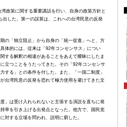
台湾政策に関する重要講話を行い、自身の政策方針と
ち出した。第一の誤算は、これへの台湾民意の反発
。
期の「独立阻止」から自身の「統一促進」へと、方
具体的には、従来は「92年コンセンサス」につい
に関する解釈の相違があることをあえて曖昧にしたま
に立つことをうたってきた。その「92年コンセンサ
努力する」との条件を付した。また、「一国二制度」
権が台湾民意の反発を恐れて極力使用を避けてきた文
度」は受け入れられないと主張する演説を直ちに発
支持率を引き上げる出発点となった。他方で、国民党
どに対する立場を問われ、説明に窮した。