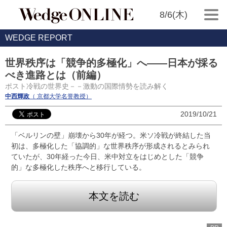
8/6(木)
WEDGE REPORT
世界秩序は「競争的多極化」へ――日本が採る
べき進路とは（前編）
ポスト冷戦の世界史－－激動の国際情勢を読み解く
中西輝政
（ 京都大学名誉教授）
2019/10/21
「ベルリンの壁」崩壊から30年が経つ。米ソ冷戦が終結した当
初は、多極化した「協調的」な世界秩序が形成されるとみられ
ていたが、30年経った今日、米中対立をはじめとした「競争
的」な多極化した秩序へと移行している。
本文を読む