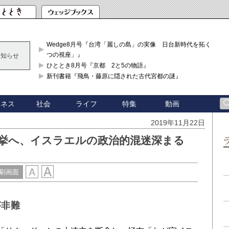
Wedge8月号『台湾「麗しの島」の実像 日台新時代を拓く「3
つの視座」』
お知らせ
ひととき8月号『京都 2と5の物語』
新刊書籍『飛鳥・藤原に隠された古代宮都の謎』
ジネス
社会
ライフ
特集
動画
2019年11月22日
選挙へ、イスラエルの政治的混迷深まる
刷画面
が非難