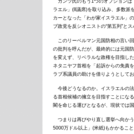
ガンツ氏のもう1つのオプションは
ラエル」(8議席)を取り込み、多数
カーとなった「わが家イスラエル」
ブ政党を反シオニストの“第五列”と
このリーベルマン元国防相の言い回し
の批判を呼んだが、最終的には元国
を変えず、リベラルな政権を目指し
ネタニヤフ首相を「起訴からの免責
ラブ系議員の助けを借りようとして
今後どうなるのか。イスラエルの法
る首相候補の擁立を目指すことになる
閣を命じる運びとなるが、現状では
つまりは再びやり直し選挙へ向かう
5000万ドル以上」(米紙)もかかる