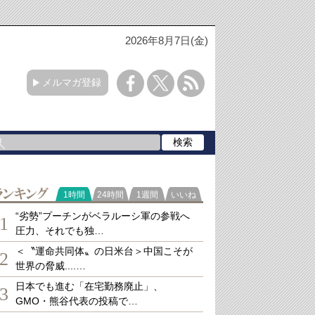
2026年8月7日(金)
メルマガ登録
ランキング
1時間
24時間
1週間
いいね
“劣勢”プーチンがベラルーシ軍の参戦へ
1
圧力、それでも独…
＜〝運命共同体〟の日米台＞中国こそが
2
世界の脅威....…
日本でも進む「在宅勤務廃止」、
3
GMO・熊谷代表の投稿で…