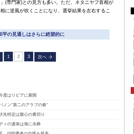
」(専門家)との見方も多い。ただ、ネタニヤフ首相が
首相に逆風が吹くことになり、選挙結果を左右するこ
東和平の見通しはさらに絶望的に
1
2
3
次へ
今度はリビアに展開
ノン“第二のアラブの春”
伏先特定は腹心の裏切り
ディの遺体は海に水葬
氏、IS指導者の自爆を発表