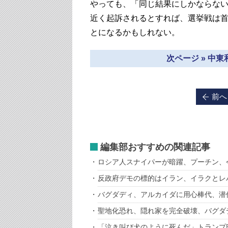
やっても、「同じ結果にしかならない
近く起訴されるとすれば、選挙戦は
とになるかもしれない。
次ページ » 中
前へ
編集部おすすめの関連記事
ロシア人スナイパーが暗躍、プーチン、
反政府デモの標的はイラン、イラクとレバ
バグダディ、アルカイダに用心棒代、潜
聖地化恐れ、隠れ家を完全破壊、バグダ
「泣き叫び犬のように死んだ」トランプ