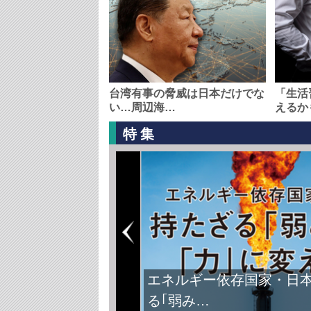
台湾有事の脅威は日本だけでな
「生活
い…周辺海…
えるか
特集
エネルギー依存国家・日
る｢弱み…