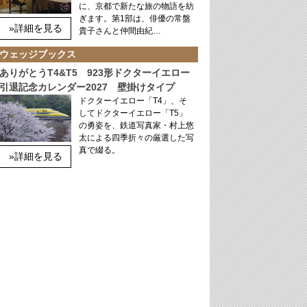
に、京都で新たな旅の物語を紡
ぎます。第1部は、俳優の常盤
»詳細を見る
貴子さんと仲間由紀…
ウェッジブックス
ありがとうT4&T5 923形ドクターイエロー
引退記念カレンダー2027 壁掛けタイプ
ドクターイエロー「T4」、そ
してドクターイエロー「T5」
の勇姿を、鉄道写真家・村上悠
太による四季折々の厳選した写
真で綴る。
»詳細を見る