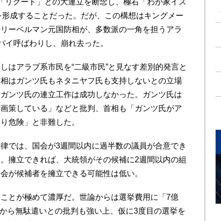
「リクード」との大連立を断念し、極右「わが家イス
派を形成することだった。だが、この構想はキングメー
のリーベルマン元国防相が、多数派の一角を担うアラ
スパイ呼ばわりし、崩れ去った。
はアラブ系市民を“二級市民”と見なす差別的発言と
防相はガンツ氏もネタニヤフ氏も支持しないとの立場
たガンツ氏の連立工作は成功しなかった。ガンツ氏は
を画策している」などと批判、首相も「ガンツ氏がア
おり危険」と非難した。
律では、国会が3週間以内に過半数の議員が合意でき
。擁立できれば、大統領がその候補に2週間以内の組
国会が候補者を擁立できる可能性は低い。
ことが極めて濃厚だ。世論からは選挙費用に「7億
ことから無駄遣いとの批判も強い上、仮に3度目の選挙を