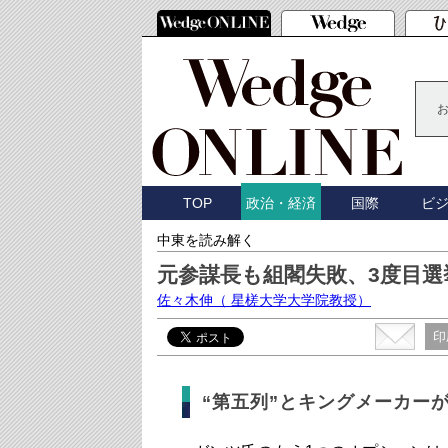
TOP
国際
ビ
政治・経済
中東を読み解く
元参謀長も組閣失敗、3度目
佐々木伸
（ 星槎大学大学院教授）
印
“第五列”とキングメーカー