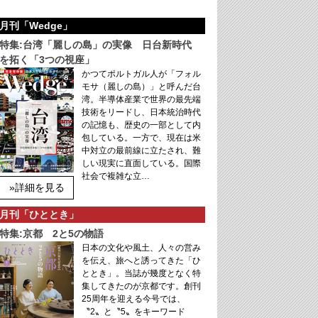
月刊「Wedge」
特集:台湾「麗しの島」の実像 日台新時代
を拓く「3つの視座」
かつてポルトガル人が「フォル
モサ（麗しの島）」と呼んだ台
湾。半導体産業で世界の最先端
技術をリードし、日本統治時代
の記憶も、歴史の一部として内
包している。一方で、現在は米
中対立の最前線に立たされ、難
しい現実に直面している。国際
社会で複雑な立…
»詳細を見る
月刊「ひととき」
特集:京都 2と5の物語
日本の文化や風土、人々の営み
を伝え、旅へと誘ってきた「ひ
ととき」。当誌が幾度となく特
集してきたのが京都です。創刊
25周年を迎える今号では、
〝2〟と〝5〟をキーワード