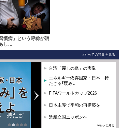
習慣病」という呼称が消
もし…
»すべての特集を見る
台湾「麗しの島」の実像
エネルギー依存国家・日本 持
たざる｢弱み…
FIFAワールドカップ2026
日本主導で平和の再構築を
本 持たざ
造船立国ニッポンへ
»もっと見る