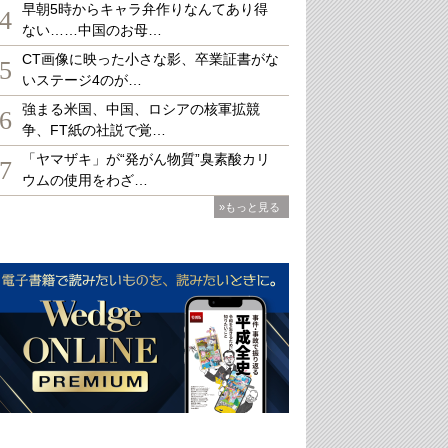
早朝5時からキャラ弁作りなんてあり得
4
ない……中国のお母…
CT画像に映った小さな影、卒業証書がな
5
いステージ4のが…
強まる米国、中国、ロシアの核軍拡競
6
争、FT紙の社説で覚…
「ヤマザキ」が“発がん物質”臭素酸カリ
7
ウムの使用をわざ…
»もっと見る