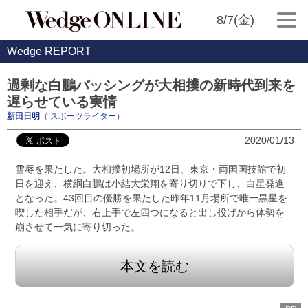
8/7(金)
Wedge REPORT
過剰な白鵬バッシングが大相撲の新時代到来を
遅らせている実情
新田日明
（ スポーツライター）
2020/01/13
雪辱を果たした。大相撲初場所が12日、東京・両国国技館で初
日を迎え、横綱白鵬は小結大栄翔を寄り切りで下し、白星発進
となった。43回目の優勝を果たした昨年11月場所で唯一黒星を
喫した相手だが、右上手で左四つになると出し投げから体勢を
崩させて一気に寄り切った。
本文を読む