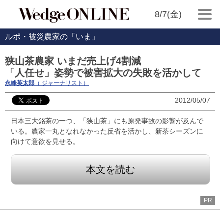
8/7(金)
ルポ・被災農家の「いま」
狭山茶農家 いまだ売上げ4割減
「人任せ」姿勢で被害拡大の失敗を活かして
永峰英太郎
（ ジャーナリスト）
2012/05/07
日本三大銘茶の一つ、「狭山茶」にも原発事故の影響が及んで
いる。農家一丸となれなかった反省を活かし、新茶シーズンに
向けて意欲を見せる。
本文を読む
PR