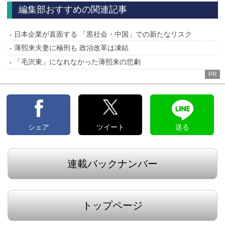
へ
へ
編集部おすすめの関連記事
日本企業が直面する 「黒社会・中国」での新たなリスク
薄熙来夫妻に極刑も 政治改革は凍結
「毛沢東」になれなかった薄熙来の悲劇
PR
シェア
ツイート
送る
連載バックナンバー
トップページ