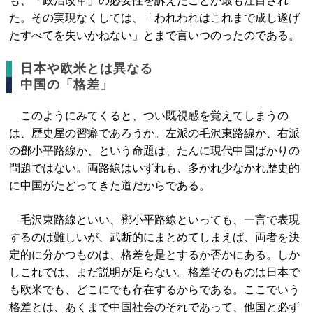
も、「政治改革」の必要性を訴えたことが最も注目され
た。その実現なくしては、「われわれはこれまで成し遂げ
たすべてを失いかねない」とまで言いつのったのである。
日本や欧米とは異なる
中国の「格差」
このようにみてくると、つい既視感を覚えてしまうの
は、歴史屋の習癖であろうか。左派の毛沢東路線か、右派
の鄧小平路線か、という命題は、たんに現代中国ばかりの
問題ではない。両路線はいずれも、多かれ少なかれ歴史的
に中国がたどってきた道だからである。
毛沢東路線といい、鄧小平路線といっても、一言で表現
するのは難しいが、武断的にまとめてしまえば、両者を決
定的に分かつものは、格差を是とするか否かにある。しか
しこれでは、まだ説明が足らない。格差そのものは日本で
も欧米でも、どこにでも存在するからである。ここでいう
格差とは、あくまで中国社会のそれであって、他国と必ず