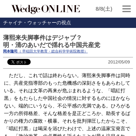
8/8(土)
チャイナ・ウォッチャーの視点
薄熙来失脚事件はデジャブ？
明・清のあいだで揺れる中国共産党
岡本隆司
（ 早稲田大学教育・総合科学学術院教授）
2012/05/09
ただし、これで話は終わらない。薄熙来失脚事件は同時
に、共産党指導部のもった危機感の深刻さをもあらわして
いる。それは文革の再来が危ぶまれるような、「唱紅打
黒」をもたらした中国社会の情況に対するものにほかなら
ない。端的にいうなら、不公平感の充満である。ひろがる
一方の所得格差、そんな格差を是正どころか、助長するば
かりの権力の腐敗・横暴。それを批判弾圧したからこそ、
「唱紅打黒」は喝采を浴びたわけで、上述の温家宝発言で