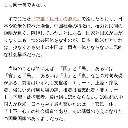
しも同一視できない。
すでに拙著
『中国「反日」の源流』
で論じたとおり、日
本や欧米と較べた場合、中国社会の特徴は、権力と民間の
距離が遠く、隔絶していたことにある。国家と国民が曲が
りなりにも一つの共同体をなすのが、日本・欧米だとすれ
ば、少なくとも史上の中国は、両者一体とならない二元的
な社会構成だった。
当時のことばでいえば、「国」と「民」、あるいは
「官」と「民」、あるいは「士」と「庶」などの対句表現
がある。前者はいずれも支配者・エリート、上流・搾取
者、俗にいえば勝ち組の謂、後者は被支配者・非エリー
ト、下層・被搾取者、負け組にほかならない。19世紀の中
国人が欧米・日本をみて最も驚いたのは、「官民一体」
「上下一心」の社会構造であり、その基盤のうえになりた
つ国民国家のありようだった。