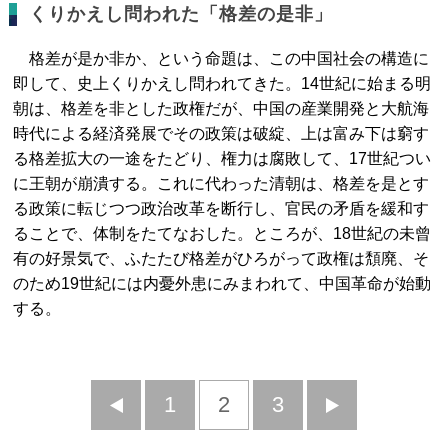
くりかえし問われた「格差の是非」
格差が是か非か、という命題は、この中国社会の構造に
即して、史上くりかえし問われてきた。14世紀に始まる明
朝は、格差を非とした政権だが、中国の産業開発と大航海
時代による経済発展でその政策は破綻、上は富み下は窮す
る格差拡大の一途をたどり、権力は腐敗して、17世紀つい
に王朝が崩潰する。これに代わった清朝は、格差を是とす
る政策に転じつつ政治改革を断行し、官民の矛盾を緩和す
ることで、体制をたてなおした。ところが、18世紀の未曾
有の好景気で、ふたたび格差がひろがって政権は頽廃、そ
のため19世紀には内憂外患にみまわれて、中国革命が始動
する。
前
1
2
3
次