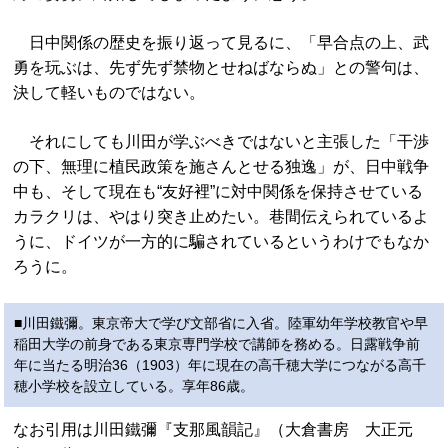
日中関係の歴史を振り返って見るに、「早合点の上、武
勇を玩ぶは、先ず先ず禁物とせねばならぬ」との警句は、
決して軽いものではない。
それにしても川田が学ぶべきではないと主張した「干渉
の下、無理に植民政策を施さんとせる独逸」が、日中戦争
中も、そして現在も“友好裡”に対中関係を保持させている
カラクリは、やはり突き止めたい。巷間伝えられているよ
うに、ドイツが一方的に騙されているというわけでもなか
ろうに。
■川田鐵彌。東京帝大で学び文部省に入省。陸軍幼年学校教官や早
稲田大学の前身である東京専門学校で講師を務める。日露戦争前
年に当たる明治36（1903）年に現在の高千穂大学につながる高千
穂小学校を設立している。享年86歳。
なお引用は川田鐵彌『支那風韻記』（大倉書房 大正元