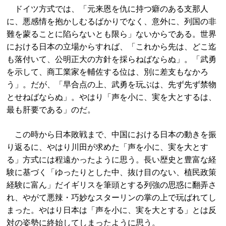
ドイツ方式では、「元来恩を仇に持つ癖のある支那人
に、悪感情を抱かしむるばかりでなく、意外に、列国の非
難を蒙ることに陷らないとも限ら」ないからである。世界
における日本の立場からすれば、「これから先は、どこ迄
も落付いて、公明正大の方針を採らねばならぬ」。「武勇
を示して、商工業家を輔佐する位は、別に差支もなかろ
う」。だが、「早合点の上、武勇を玩ぶは、先ず先ず禁物
とせねばならぬ」。やはり「声を小に、実を大とするは、
最も肝要である」のだ。
この時から日本敗戦まで、中国における日本の動きを振
り返るに、やはり川田が求めた「声を小に、実を大とす
る」方式には程遠かったように思う。長い歴史と豊富な経
験に基づく「ゆったりとした中、抜け目のない、植民政策
経験に富ん」だイギリスを筆頭とする列強の思惑に翻弄さ
れ、やがて悪辣・巧妙なスターリンの掌の上で玩ばれてし
まった。やはり日本は「声を小に、実を大とする」とは反
対の姿勢に終始してしまったように思う。