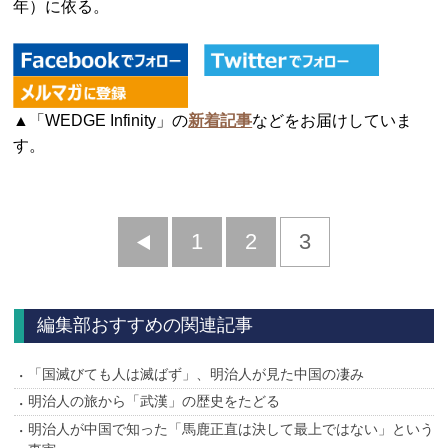
年）に依る。
▲「WEDGE Infinity」の
新着記事
などをお届けしていま
す。
前
1
2
3
へ
編集部おすすめの関連記事
「国滅びても人は滅ばず」、明治人が見た中国の凄み
明治人の旅から「武漢」の歴史をたどる
明治人が中国で知った「馬鹿正直は決して最上ではない」という