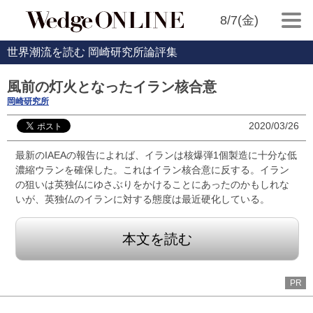
8/7(金)
世界潮流を読む 岡崎研究所論評集
風前の灯火となったイラン核合意
岡崎研究所
2020/03/26
最新のIAEAの報告によれば、イランは核爆弾1個製造に十分な低
濃縮ウランを確保した。これはイラン核合意に反する。イラン
の狙いは英独仏にゆさぶりをかけることにあったのかもしれな
いが、英独仏のイランに対する態度は最近硬化している。
本文を読む
PR