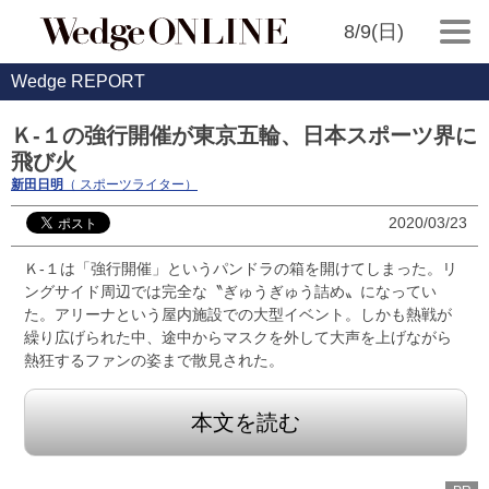
8/9(日)
Wedge REPORT
Ｋ-１の強行開催が東京五輪、日本スポーツ界に
飛び火
新田日明
（ スポーツライター）
2020/03/23
Ｋ-１は「強行開催」というパンドラの箱を開けてしまった。リ
ングサイド周辺では完全な〝ぎゅうぎゅう詰め〟になってい
た。アリーナという屋内施設での大型イベント。しかも熱戦が
繰り広げられた中、途中からマスクを外して大声を上げながら
熱狂するファンの姿まで散見された。
本文を読む