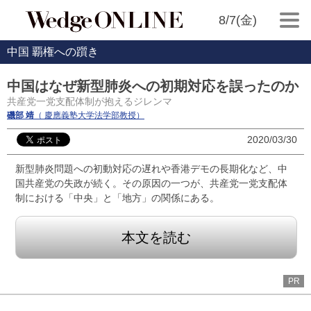
8/7(金)
中国 覇権への躓き
中国はなぜ新型肺炎への初期対応を誤ったのか
共産党一党支配体制が抱えるジレンマ
磯部 靖
（ 慶應義塾大学法学部教授）
2020/03/30
新型肺炎問題への初動対応の遅れや香港デモの長期化など、中
国共産党の失政が続く。その原因の一つが、共産党一党支配体
制における「中央」と「地方」の関係にある。
本文を読む
PR