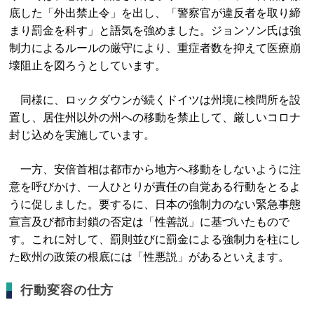
底した「外出禁止令」を出し、「警察官が違反者を取り締
まり罰金を科す」と語気を強めました。ジョンソン氏は強
制力によるルールの厳守により、重症者数を抑えて医療崩
壊阻止を図ろうとしています。
同様に、ロックダウンが続くドイツは州境に検問所を設
置し、居住州以外の州への移動を禁止して、厳しいコロナ
封じ込めを実施しています。
一方、安倍首相は都市から地方へ移動をしないように注
意を呼びかけ、一人ひとりが責任の自覚ある行動をとるよ
うに促しました。要するに、日本の強制力のない緊急事態
宣言及び都市封鎖の否定は「性善説」に基づいたもので
す。これに対して、罰則並びに罰金による強制力を柱にし
た欧州の政策の根底には「性悪説」があるといえます。
行動変容の仕方