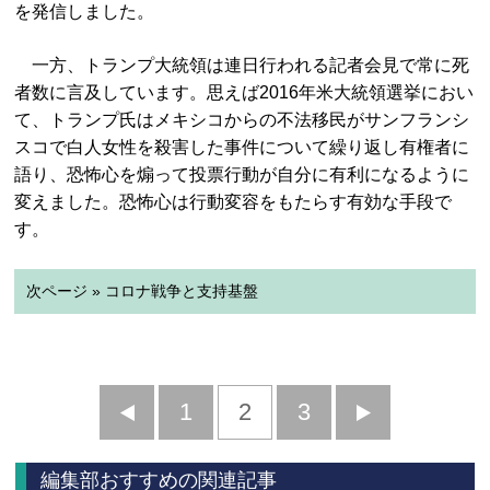
を発信しました。
一方、トランプ大統領は連日行われる記者会見で常に死
者数に言及しています。思えば2016年米大統領選挙におい
て、トランプ氏はメキシコからの不法移民がサンフランシ
スコで白人女性を殺害した事件について繰り返し有権者に
語り、恐怖心を煽って投票行動が自分に有利になるように
変えました。恐怖心は行動変容をもたらす有効な手段で
す。
次ページ » コロナ戦争と支持基盤
前
1
2
3
次
へ
へ
編集部おすすめの関連記事