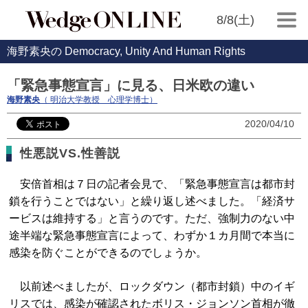
8/8(土)
海野素央の Democracy, Unity And Human Rights
「緊急事態宣言」に見る、日米欧の違い
海野素央
（ 明治大学教授 心理学博士）
2020/04/10
性悪説VS.性善説
安倍首相は７日の記者会見で、「緊急事態宣言は都市封
鎖を行うことではない」と繰り返し述べました。「経済サ
ービスは維持する」と言うのです。ただ、強制力のない中
途半端な緊急事態宣言によって、わずか１カ月間で本当に
感染を防ぐことができるのでしょうか。
以前述べましたが、ロックダウン（都市封鎖）中のイギ
リスでは、感染が確認されたボリス・ジョンソン首相が徹