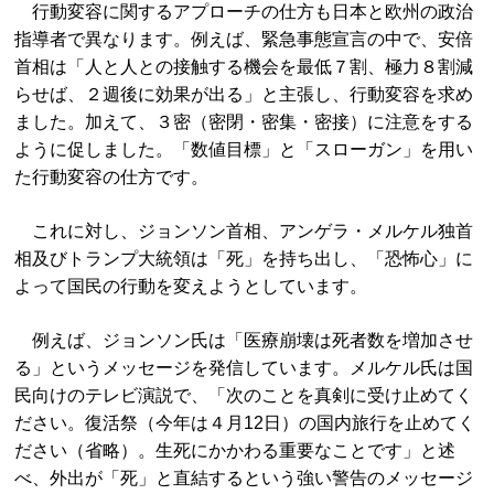
行動変容に関するアプローチの仕方も日本と欧州の政治
指導者で異なります。例えば、緊急事態宣言の中で、安倍
首相は「人と人との接触する機会を最低７割、極力８割減
らせば、２週後に効果が出る」と主張し、行動変容を求め
ました。加えて、３密（密閉・密集・密接）に注意をする
ように促しました。「数値目標」と「スローガン」を用い
た行動変容の仕方です。
これに対し、ジョンソン首相、アンゲラ・メルケル独首
相及びトランプ大統領は「死」を持ち出し、「恐怖心」に
よって国民の行動を変えようとしています。
例えば、ジョンソン氏は「医療崩壊は死者数を増加させ
る」というメッセージを発信しています。メルケル氏は国
民向けのテレビ演説で、「次のことを真剣に受け止めてく
ださい。復活祭（今年は４月12日）の国内旅行を止めてく
ださい（省略）。生死にかかわる重要なことです」と述
べ、外出が「死」と直結するという強い警告のメッセージ