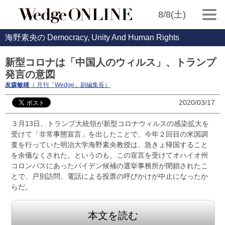
8/8(土)
海野素央の Democracy, Unity And Human Rights
新型コロナは「中国人のウィルス」、トランプ
発言の意図
友森敏雄
（ 月刊「Wedge」副編集長）
2020/03/17
３月13日、トランプ大統領が新型コロナウィルスの感染拡大を
受けて「非常事態宣言」を出したことで、今年２回目の米国調
査を行っていた明治大学海野素央教授は、急きょ帰国すること
を余儀なくされた。というのも、この宣言を受けてオハイオ州
コロンバスにあったバイデン候補の選挙事務所が閉鎖されたこ
とで、戸別訪問、電話による投票の呼びかけが中止になったか
らだ。
本文を読む