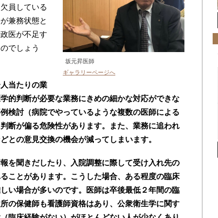
て欠員している
長が兼務状態と
行政医が不足す
るのでしょう
坂元昇医師
ギャラリーページへ
一人当たりの業
医学的判断が必要な業務にきめの細かな対応ができな
事例検討（病院でやっているような複数の医師による
、判断が偏る危険性があります。また、業務に追われ
などとの意見交換の機会が減ってしまいます。
情報を聞きだしたり、入院調整に際して受け入れ先の
れることがあります。こうした場合、ある程度の臨床
難しい場合が多いのです。医師は卒後最低２年間の臨
健所の保健師も看護師資格はあり、公衆衛生学に関す
験（臨床経験がない）がほとんどない人が少なくあり