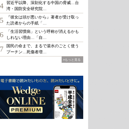
習近平以降、深刻化する中国の脅威…台
4
湾・国防安全研究院…
『彼女は頭が悪いから』著者が受け取っ
5
た読者からの手紙「…
「生活習慣病」という呼称が消えるかも
6
しれない理由…「自…
国民の命まで、まるで湯水のごとく使う
7
プーチン…死傷者増…
»もっと見る