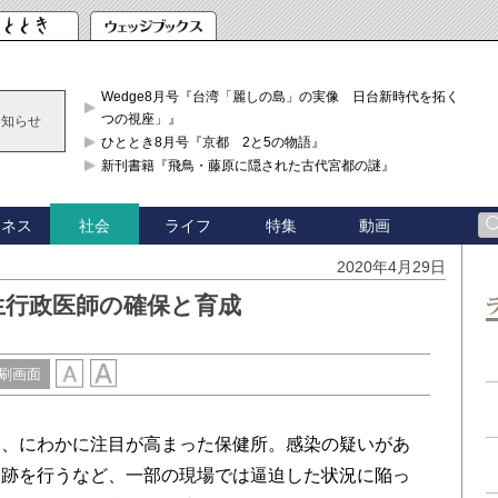
Wedge8月号『台湾「麗しの島」の実像 日台新時代を拓く「3
つの視座」』
お知らせ
ひととき8月号『京都 2と5の物語』
新刊書籍『飛鳥・藤原に隠された古代宮都の謎』
ジネス
ライフ
特集
動画
社会
2020年4月29日
生行政医師の確保と育成
刷画面
、にわかに注目が高まった保健所。感染の疑いがあ
追跡を行うなど、一部の現場では逼迫した状況に陥っ