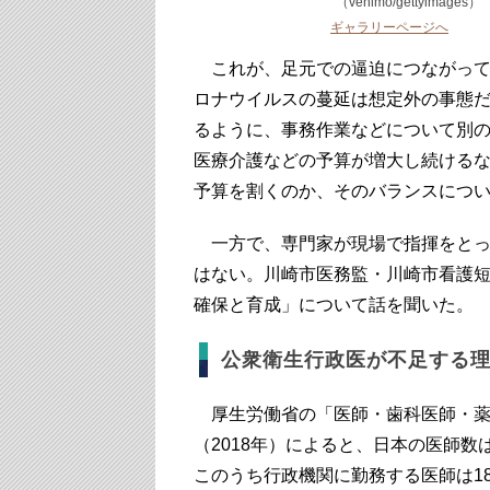
（venimo/gettyimages）
ギャラリーページへ
これが、足元での逼迫につながって
ロナウイルスの蔓延は想定外の事態
るように、事務作業などについて別
医療介護などの予算が増大し続ける
予算を割くのか、そのバランスにつ
一方で、専門家が現場で指揮をとっ
はない。川崎市医務監・川崎市看護
確保と育成」について話を聞いた。
公衆衛生行政医が不足する
厚生労働省の「医師・歯科医師・薬
（2018年）によると、日本の医師数は
このうち行政機関に勤務する医師は183