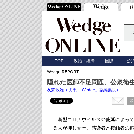
TOP
政治・経済
国際
ビ
Wedge REPORT
隠れた医師不足問題、公衆衛
友森敏雄
（ 月刊「Wedge」副編集長）
印
新型コロナウイルスの蔓延によって
る人が押し寄せ、感染者と接触者の