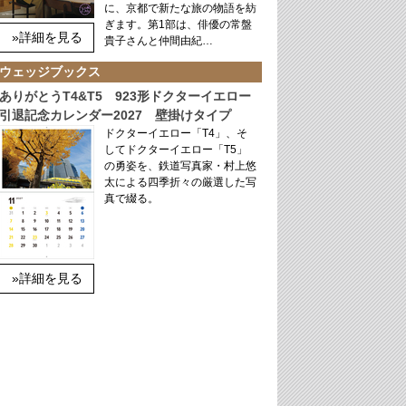
に、京都で新たな旅の物語を紡
ぎます。第1部は、俳優の常盤
»詳細を見る
貴子さんと仲間由紀…
ウェッジブックス
ありがとうT4&T5 923形ドクターイエロー
引退記念カレンダー2027 壁掛けタイプ
ドクターイエロー「T4」、そ
してドクターイエロー「T5」
の勇姿を、鉄道写真家・村上悠
太による四季折々の厳選した写
真で綴る。
»詳細を見る