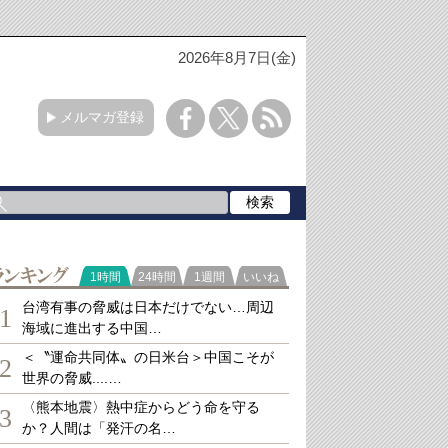
2026年8月7日(金)
メルマガ登録
ランキング
1時間
24時間
1週間
いいね
台湾有事の脅威は日本だけでない…周辺
1
海域に進出する中国…
＜〝運命共同体〟の日米台＞中国こそが
2
世界の脅威....…
〈熊本地震〉熱中症からどう命を守る
3
か？人間は「発汗の名…