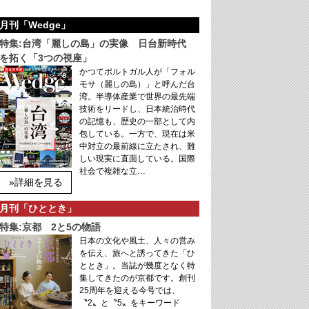
月刊「Wedge」
特集:台湾「麗しの島」の実像 日台新時代
を拓く「3つの視座」
かつてポルトガル人が「フォル
モサ（麗しの島）」と呼んだ台
湾。半導体産業で世界の最先端
技術をリードし、日本統治時代
の記憶も、歴史の一部として内
包している。一方で、現在は米
中対立の最前線に立たされ、難
しい現実に直面している。国際
社会で複雑な立…
»詳細を見る
月刊「ひととき」
特集:京都 2と5の物語
日本の文化や風土、人々の営み
を伝え、旅へと誘ってきた「ひ
ととき」。当誌が幾度となく特
集してきたのが京都です。創刊
25周年を迎える今号では、
〝2〟と〝5〟をキーワード