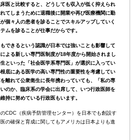
臨床医と比較すると、どうしても収入が低く抑えられ
離れてしまうために退職後に開業や再び医療機関に勤
医が個々人の患者を診ることでスキルアップしていく
ステムを診ることが仕事だからです。
てもできるという認識が日本では強いことも影響して
による新しい専門医制度が18年度から開始されまし
衛生といった「社会医学系専門医」が選択に入ってい
の根底にある医学の高い専門性の重要性を考慮してい
床を離れて公衆衛生に長年携わっていても、「私の専
ないのか、臨床系の学会に出席して、いつ行政医師を
の維持に努めている行政医もいます。
のCDC（疾病予防管理センター）を日本でも創設す
政医の確保と育成に関してもアメリカは日本よりも進