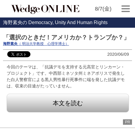
8/7(金)
海野素央の Democracy, Unity And Human Rights
「選択のときだ！アメリカか？トランプか？」
海野素央
（ 明治大学教授 心理学博士）
2020/06/09
今回のテーマは、「抗議デモを支持する元高官とリンカーン・
プロジェクト」です。中西部ミネソタ州ミネアポリスで発生し
た白人警察官による黒人男性暴行死事件に端を発した抗議デモ
は、収束の目途がたっていません。
本文を読む
PR