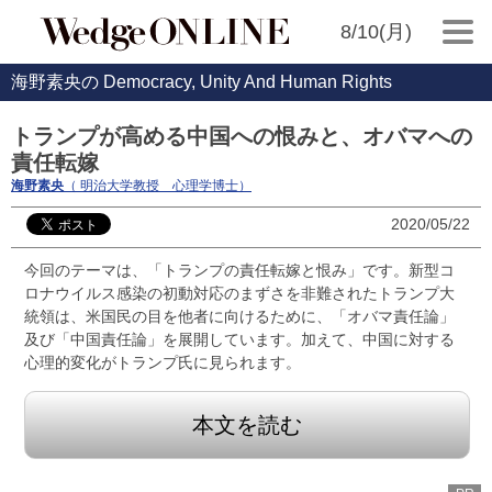
8/10(月)
海野素央の Democracy, Unity And Human Rights
トランプが高める中国への恨みと、オバマへの
責任転嫁
海野素央
（ 明治大学教授 心理学博士）
2020/05/22
今回のテーマは、「トランプの責任転嫁と恨み」です。新型コ
ロナウイルス感染の初動対応のまずさを非難されたトランプ大
統領は、米国民の目を他者に向けるために、「オバマ責任論」
及び「中国責任論」を展開しています。加えて、中国に対する
心理的変化がトランプ氏に見られます。
本文を読む