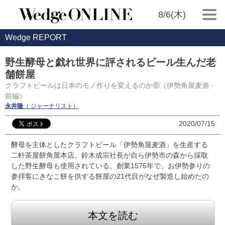
8/6(木)
Wedge REPORT
野生酵母と戯れ世界に評されるビール生んだ老
舗餅屋
クラフトビールは日本のモノ作りを変えるのか⑥（伊勢角屋麦酒・
前編）
永井隆
（ ジャーナリスト）
2020/07/15
酵母を主体としたクラフトビール「伊勢角屋麦酒」を生産する
二軒茶屋餅角屋本店。鈴木成宗社長が自ら伊勢市の森から採取
した野生酵母も使用されている。創業1575年で、お伊勢参りの
参拝客にきなこ餅を供する餅屋の21代目がなぜ製造し始めたの
か。
本文を読む