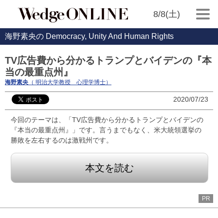
8/8(土)
海野素央の Democracy, Unity And Human Rights
TV広告費から分かるトランプとバイデンの『本
当の最重点州』
海野素央
（ 明治大学教授 心理学博士）
2020/07/23
今回のテーマは、「TV広告費から分かるトランプとバイデンの
『本当の最重点州』」です。言うまでもなく、米大統領選挙の
勝敗を左右するのは激戦州です。
本文を読む
PR