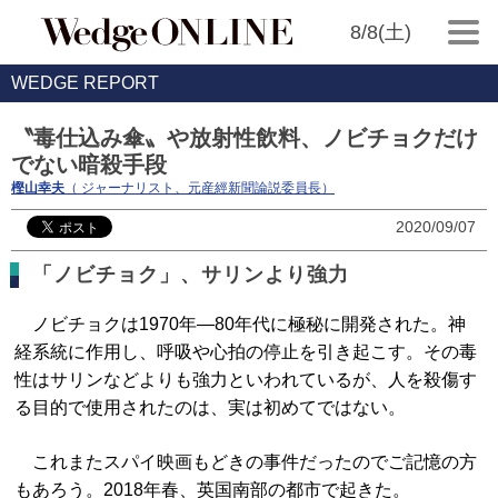
8/8(土)
WEDGE REPORT
〝毒仕込み傘〟や放射性飲料、ノビチョクだけ
でない暗殺手段
樫山幸夫
（ ジャーナリスト、元産經新聞論説委員長）
2020/09/07
「ノビチョク」、サリンより強力
ノビチョクは1970年―80年代に極秘に開発された。神
経系統に作用し、呼吸や心拍の停止を引き起こす。その毒
性はサリンなどよりも強力といわれているが、人を殺傷す
る目的で使用されたのは、実は初めてではない。
これまたスパイ映画もどきの事件だったのでご記憶の方
もあろう。2018年春、英国南部の都市で起きた。