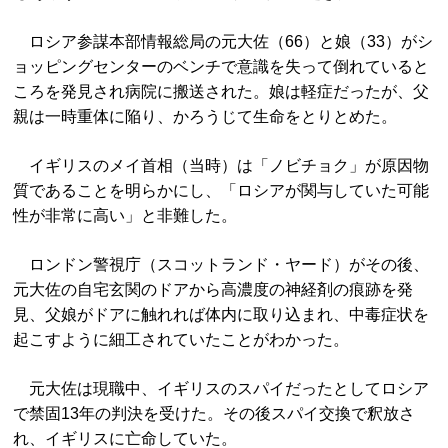
ロシア参謀本部情報総局の元大佐（66）と娘（33）がシ
ョッピングセンターのベンチで意識を失って倒れていると
ころを発見され病院に搬送された。娘は軽症だったが、父
親は一時重体に陥り、かろうじて生命をとりとめた。
イギリスのメイ首相（当時）は「ノビチョク」が原因物
質であることを明らかにし、「ロシアが関与していた可能
性が非常に高い」と非難した。
ロンドン警視庁（スコットランド・ヤード）がその後、
元大佐の自宅玄関のドアから高濃度の神経剤の痕跡を発
見、父娘がドアに触れれば体内に取り込まれ、中毒症状を
起こすように細工されていたことがわかった。
元大佐は現職中、イギリスのスパイだったとしてロシア
で禁固13年の判決を受けた。その後スパイ交換で釈放さ
れ、イギリスに亡命していた。