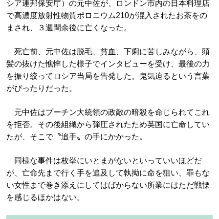
シア連邦保安庁）の元中佐が、ロンドン市内の日本料理店
で高濃度放射性物質ポロニウム210が混入されたお茶をの
まされ、３週間余後に亡くなった。
死亡前、元中佐は脱毛、貧血、下痢に苦しみながら、頭
髪の抜けた憔悴した様子でインタビューを受け、最後の力
を振り絞ってロシア当局を告発した。鬼気迫るという言葉
がぴったりだった。
元中佐はプーチン大統領の政敵の暗殺を命じられてこれ
を拒否。その後組織から弾圧されたため英国に亡命してい
たが、そこで〝追手〟の手にかかった。
同様な事件は枚挙にいとまがないといっていいほどだ
が、亡命先まで行く手を追及して執拗に命を狙い、罪もな
い女性まで巻き添えにしてはばからない所業にはただ戦慄
を感じるほかはない。