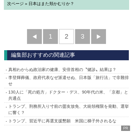
次ページ » 日本はまた頬かむりか？
前
1
2
3
次
へ
へ
編集部おすすめの関連記事
真相わからぬ政治家の健康、安倍首相の〝健診〟結果は？
李登輝葬儀、政府代表なぜ派遣せぬ、日本版「旅行法」で非難排
せ
130人に「死の処方」ドクター・デス、90年代の米、「京都」と
共通点
トランプ、刑務所入り寸前の盟友放免、大統領権限を発動、選挙
に響く？
トランプ、習近平に再選支援懇願 米国に梯子外されるな
PR