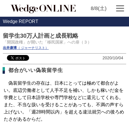
8/8(土)
Wedge REPORT
留学生30万人計画と成長戦略
「開国政権」が開いた「移民国家」への扉（３）
出井康博
（ ジャーナリスト）
2020/10/04
都合がいい偽装留学生
偽装留学生の存在は、日本にとっては極めて都合がよ
い。底辺労働者として人手不足を補い、しかも稼いだ金を
学費として日本語学校や専門学校などに還元してくれる。
また、不当な扱いを受けることがあっても、不満の声すら
上げない。「週28時間以内」を超える違法就労への後ろめ
たさがあるからだ。