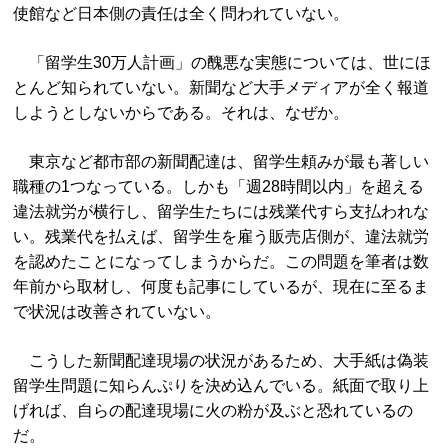
使館など日本側の責任は全く問われていない。
「留学生30万人計画」の醜悪な実態については、世にほ
とんど知られていない。新聞など大手メディアが全く報道
しようとしないからである。それは、なぜか。
東京など都市部の新聞配達は、留学生頼みが最も著しい
職種の1つなっている。しかも「週28時間以内」を超える
違法就労が横行し、留学生たちには残業代すら支払われな
い。残業代を払えば、留学生を雇う販売店側が、違法就労
を認めたことになってしまうからだ。この問題を筆者は数
年前から取材し、何度も記事にしているが、現在に至るま
で状況は改善されていない。
こうした新聞配達現場の状況があるため、大手紙は偽装
留学生問題に知らんぷりを決め込んでいる。紙面で取り上
げれば、自らの配達現場に火の粉が及ぶと恐れているの
だ。