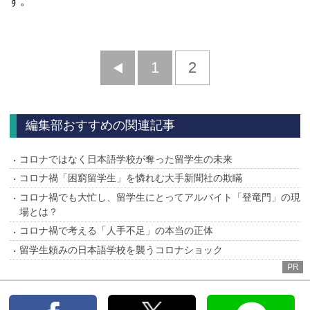
す。
前
1
2
へ
編集部おすすめの関連記事
コロナではなく日本語学校が奪った留学生の未来
コロナ禍「困窮留学生」を憐れむ大手新聞社の欺瞞
コロナ禍でも大忙し、留学生にとってアルバイト「登竜門」の現
場とは？
コロナ禍で考える「人手不足」の本当の正体
留学生頼みの日本語学校を襲うコロナショック
PR