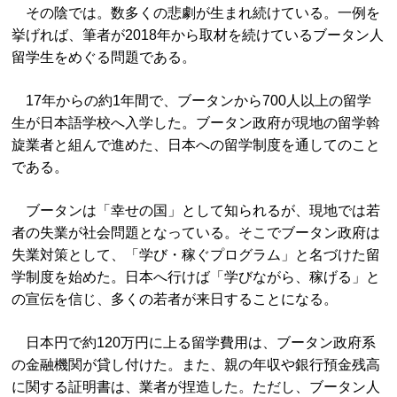
その陰では。数多くの悲劇が生まれ続けている。一例を
挙げれば、筆者が2018年から取材を続けているブータン人
留学生をめぐる問題である。
17年からの約1年間で、ブータンから700人以上の留学
生が日本語学校へ入学した。ブータン政府が現地の留学斡
旋業者と組んで進めた、日本への留学制度を通してのこと
である。
ブータンは「幸せの国」として知られるが、現地では若
者の失業が社会問題となっている。そこでブータン政府は
失業対策として、「学び・稼ぐプログラム」と名づけた留
学制度を始めた。日本へ行けば「学びながら、稼げる」と
の宣伝を信じ、多くの若者が来日することになる。
日本円で約120万円に上る留学費用は、ブータン政府系
の金融機関が貸し付けた。また、親の年収や銀行預金残高
に関する証明書は、業者が捏造した。ただし、ブータン人