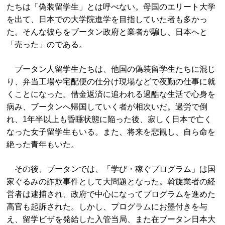
たちは「偽装留学生」とは呼べない。母国のエリート大学
を出て、日本での大学院進学を目指していた者も多かっ
た。そんな彼らをブータン政府と業者が騙し、日本へと
「売った」のである。
ブータン人留学生たちは、他国の偽装留学生たちに混じ
り、弁当工場や宅配便の仕分け現場などで夜勤の仕事に就
くことになった。借金返済に追われる過酷な生活で心身を
病み、ブータンへ帰国していく者が相次いだ。過労で倒
れ、1年半以上も昏睡状態に陥った後、寂しく日本で亡く
なった女子留学生もいる。また、将来を悲観し、自ら命を
絶った青年もいた。
その後、ブータンでは、「学び・稼ぐプログラム」は国
家ぐるみの詐欺事件として大問題となった。斡旋業者の経
営者は逮捕され、政府で中心になってプログラムを進めた
高官も起訴された。しかし、プログラムにお墨付きを与
え、留学ビザを発給した入管当局、また在ブータン日本大