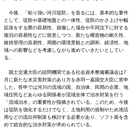
今後、「粘り強い河川堤防」を造るには、基本的な要件
として、堤防や基礎地盤との一体性、堤防のかさ上げや幅
拡張をする際の容易性、損傷した場合や不同沈下に対する
復旧の容易性などに留意しつつ、新たな構造物の耐久性、
維持管理の容易性、周囲の環境景観との調和、経済性、地
域への影響などを考慮しながら進めていきたいとしてい
る。
国土交通大臣の諮問機関である社会資本整備審議会は7
月に新たな水災害対策のあり方を赤羽一嘉国交大臣に答申
した。答申では河川の流域の国、自治体、民間の企業、地
域住民などあらゆる関係者が流域全体で治水対策を行う
「流域治水」の重要性が指摘されている。このため、今後
は堤防を強化するだけでなく、土地利用の規制やため池活
用などの流出抑制策も検討する必要があり、ソフト面を含
めて総合的な治水対策が求められている。