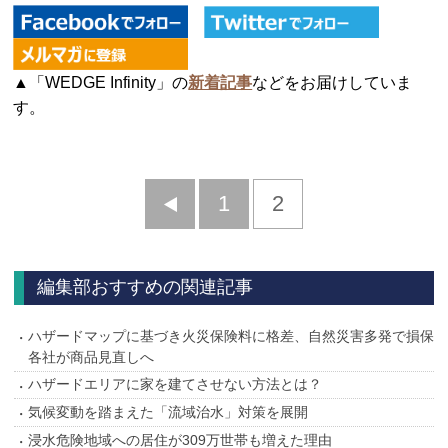
▲「WEDGE Infinity」の
新着記事
などをお届けしていま
す。
前
1
2
へ
編集部おすすめの関連記事
ハザードマップに基づき火災保険料に格差、自然災害多発で損保
各社が商品見直しへ
ハザードエリアに家を建てさせない方法とは？
気候変動を踏まえた「流域治水」対策を展開
浸水危険地域への居住が309万世帯も増えた理由