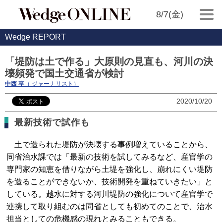
8/7(金)
Wedge REPORT
「堤防は土で作る」大原則の見直も、河川の決
壊頻発で国土交通省が検討
中西 享
（ ジャーナリスト）
2020/10/20
最新技術で試作も
土で造られた堤防が決壊する事例増えていることから、
同省治水課では「最新の技術を試してみるなど、産官学の
専門家の知恵を借りながら土堤を強化し、崩れにくい堤防
を造ることができないか、技術開発を重ねていきたい」と
している。越水に対する河川堤防の強化について産官学で
連携して取り組むのは同省としても初めてのことで、治水
担当としての危機感の現れとみることもできる。