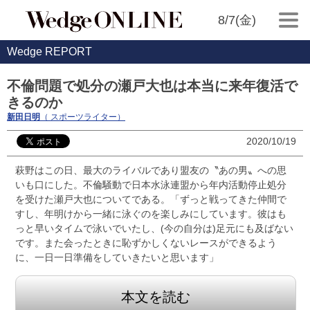
8/7(金)
Wedge REPORT
不倫問題で処分の瀬戸大也は本当に来年復活で
きるのか
新田日明
（ スポーツライター）
2020/10/19
萩野はこの日、最大のライバルであり盟友の〝あの男〟への思
いも口にした。不倫騒動で日本水泳連盟から年内活動停止処分
を受けた瀬戸大也についてである。「ずっと戦ってきた仲間で
すし、年明けから一緒に泳ぐのを楽しみにしています。彼はも
っと早いタイムで泳いでいたし、(今の自分は)足元にも及ばない
です。また会ったときに恥ずかしくないレースができるよう
に、一日一日準備をしていきたいと思います」
本文を読む