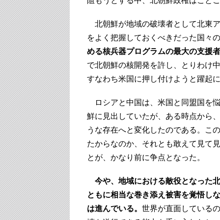
阻もうとする中、北朝鮮政権はこと
北朝鮮が地域の破壊者として北東ア
をよく把握しておくべきだった国々
める核兵器プログラムの最大の支援
で北朝鮮の核開発を許し、とりわけ
すなわち米国に押し付けようと躍起
ロシアと中国は、米国と同盟国を悩
鮮に見出していたが、ある時点から
うな存在へと変化したのである。こ
たからなのか、それとも敢えて見て
とが、かなり前に争点となった。
今や、地域における敵役となった
ともに相当な巻き添え被害を覚悟し
は進んでいる。
世界が直面している