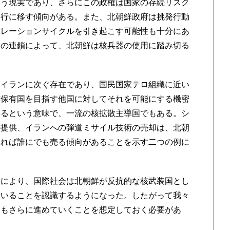
いう現実であり、さらにこの政権は国家の存続リスク
実行に移す傾向がある。また、北朝鮮政府は挑発行動
カレーションサイクルを引き起こす可能性も十分にあ
動の連鎖によって、北朝鮮は核兵器の使用に踏み切る
イランに次ぐ存在であり、国民国家テロ組織に近い
核保有国を目指す他国に対してそれを可能にする機密
いるという意味で、一流の核拡散主導国でもある。シ
の提供、イランへの弾道ミサイル技術の売却は、北朝
あれば誰にでも売る傾向があることを示す二つの例に
により、国際社会は北朝鮮が反抗的な核武装国とし
ていることを認識するようになった。したがって我々
後もさらに進めていくことを想定しておく必要があ