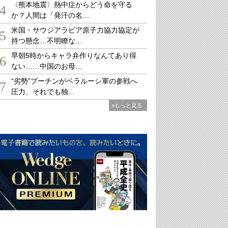
〈熊本地震〉熱中症からどう命を守る
4
か？人間は「発汗の名…
米国・サウジアラビア原子力協力協定が
5
持つ懸念…不明瞭な…
早朝5時からキャラ弁作りなんてあり得
6
ない……中国のお母…
“劣勢”プーチンがベラルーシ軍の参戦へ
7
圧力、それでも独…
»もっと見る