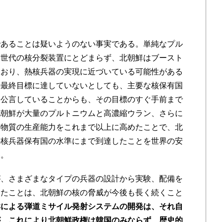
あることは疑いようのない事実である。単純なプル
二世代の核分裂装置にとどまらず、北朝鮮はブースト
ており、熱核兵器の実現に近づいている可能性がある
の最終目標に達していないとしても、主要な核保有国
を公言していることからも、その目標のすぐ手前まで
北朝鮮が大量のプルトニウムと高濃縮ウラン、さらに
要物質の生産能力をこれまで以上に高めたことで、北
の核兵器保有国の水準にまで到達したことを世界の安
い。
、さまざまなタイプの兵器の設計から実験、配備を
したことは、北朝鮮の核の脅威が今後も長く続くこと
鮮による弾道ミサイル発射システムの開発は、それ自
が、これにより北朝鮮政権は韓国のみならず、歴史的