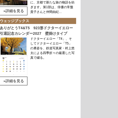
に、京都で新たな旅の物語を紡
ぎます。第1部は、俳優の常盤
»詳細を見る
貴子さんと仲間由紀…
ウェッジブックス
ありがとうT4&T5 923形ドクターイエロー
引退記念カレンダー2027 壁掛けタイプ
ドクターイエロー「T4」、そ
してドクターイエロー「T5」
の勇姿を、鉄道写真家・村上悠
太による四季折々の厳選した写
真で綴る。
»詳細を見る