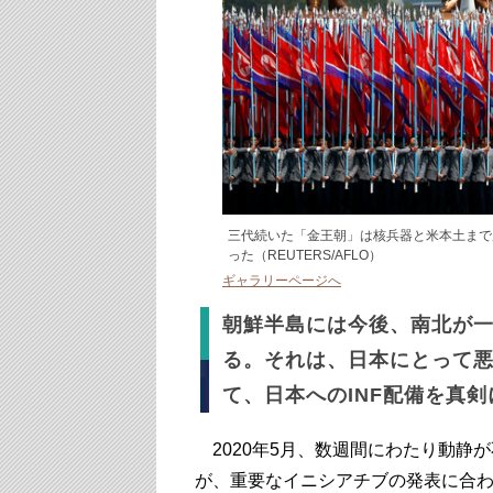
三代続いた「金王朝」は核兵器と米本土まで
った（REUTERS/AFLO）
ギャラリーページへ
朝鮮半島には今後、南北が
る。それは、日本にとって
て、日本へのINF配備を真
2020年5月、数週間にわたり動静
が、重要なイニシアチブの発表に合