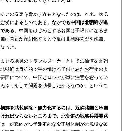
ごとくこれに反抗してきたのである。
ジアの安定を脅かす存在となったのは、本来、状況
の怠慢によるものである。
なかでも中国は北朝鮮が進
者である。
中国をはじめとする各国は手遅れになるま
中国は問題が深刻化すると今度は北朝鮮問題を他国、
になった。
ませる地域のトラブルメーカーとしての価値を北朝
、北朝鮮は反抗的で手の焼ける子供じみたお荷物のよ
の要因について、中国とロシアが単に注意を怠ってい
見ぬふりをして問題を助長したからなのか、というこ
北朝鮮を武装解除・無力化するには、近隣諸国と米国
なければならないところまで、北朝鮮の戦略兵器開発
のは、好戦的かつ予測不能な金正恩体制が大規模な破