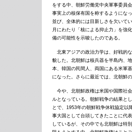
をする中、朝鮮労働党中央軍事委員
事実上の核保有国を称するようにな
並び、全体的には目新しさを欠いて
月にわたり「核による抑止力」を強
備の可能性を示唆したのである。
北東アジアの政治力学は、好戦的な
貌した。北朝鮮は核兵器を半島内、
本、韓国の民間人、両国にある米軍
になった。さらに最近では、北朝鮮
今や、北朝鮮政権は米国や国際社会
ルとなっている。朝鮮戦争の結果と
とで、1953年の朝鮮戦争休戦協定
事大国として台頭してきたことに代
しているが、その中でも北朝鮮は特