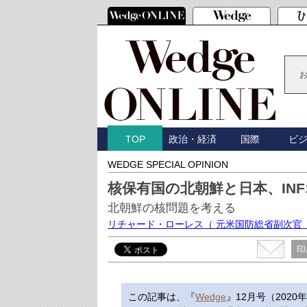
政治・経済
国際
ビ
TOP
WEDGE SPECIAL OPINION
核保有国の北朝鮮と日本、IN
北朝鮮の核問題を考える
リチャード・ローレス
（ 元米国防総省副次官
印
この記事は、『
Wedge
』12月号（2020年