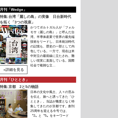
月刊「Wedge」
特集:台湾「麗しの島」の実像 日台新時代
を拓く「3つの視座」
かつてポルトガル人が「フォル
モサ（麗しの島）」と呼んだ台
湾。半導体産業で世界の最先端
技術をリードし、日本統治時代
の記憶も、歴史の一部として内
包している。一方で、現在は米
中対立の最前線に立たされ、難
しい現実に直面している。国際
社会で複雑な立…
»詳細を見る
月刊「ひととき」
特集:京都 2と5の物語
日本の文化や風土、人々の営み
を伝え、旅へと誘ってきた「ひ
ととき」。当誌が幾度となく特
集してきたのが京都です。創刊
25周年を迎える今号では、
〝2〟と〝5〟をキーワード