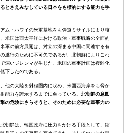
するとさえみなしている日本をも標的にする能力を手
アム・ハワイの米軍基地をも弾道ミサイルにより核
り、米国は西太平洋における政治・軍事戦略の全面的
の米軍の前方展開は、対立の深まる中国に関連する有
その遂行のために不可欠であるが、北朝鮮によりこれ
とで深いジレンマが生じた。米国の軍事計画は複雑化
が低下したのである。
、他の大陸を射程圏内に収め、米国西海岸をも脅か
発射能力を誇示するまでに至っている。
北朝鮮の意図
攻撃の危険にさらそうと、そのために必要な軍事力の
北朝鮮は、韓国政府に圧力をかける手段として、縮