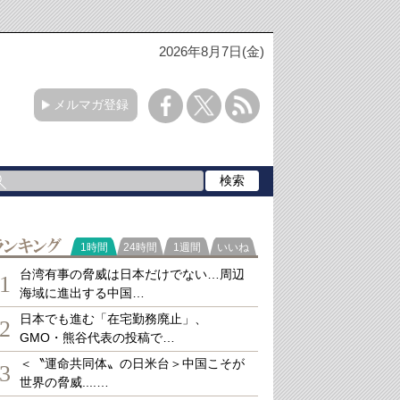
2026年8月7日(金)
メルマガ登録
ランキング
1時間
24時間
1週間
いいね
台湾有事の脅威は日本だけでない…周辺
1
海域に進出する中国…
日本でも進む「在宅勤務廃止」、
2
GMO・熊谷代表の投稿で…
＜〝運命共同体〟の日米台＞中国こそが
3
世界の脅威....…