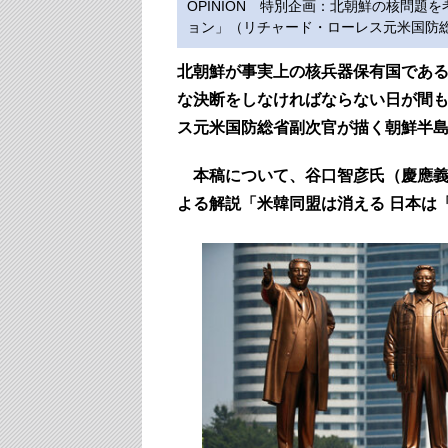
OPINION 特別企画：北朝鮮の核問題
ョン」（リチャード・ローレス元米国防
北朝鮮が事実上の核兵器保有国であ
な決断をしなければならない日が間
ス元米国防総省副次官が描く朝鮮半
本稿について、谷口智彦氏（慶應義
よる解説「米韓同盟は消える 日本は