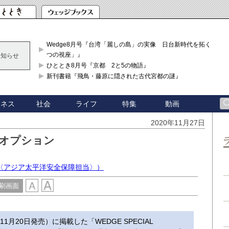
Wedge8月号『台湾「麗しの島」の実像 日台新時代を拓く「3
つの視座」』
お知らせ
ひととき8月号『京都 2と5の物語』
新刊書籍『飛鳥・藤原に隠された古代宮都の謎』
ジネス
社会
ライフ
特集
動画
2020年11月27日
Fオプション
〈アジア太平洋安全保障担当〉）
刷画面
11月20日発売）に掲載した「WEDGE SPECIAL