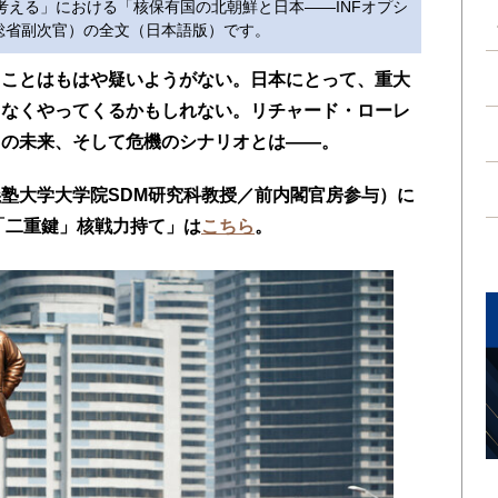
を考える」における「核保有国の北朝鮮と日本――INFオプシ
総省副次官）の全文（日本語版）です。
ることはもはや疑いようがない。日本にとって、重大
もなくやってくるかもしれない。リチャード・ローレ
島の未来、そして危機のシナリオとは――。
塾大学大学院SDM研究科教授／前内閣官房参与）に
「二重鍵」核戦力持て」は
こちら
。