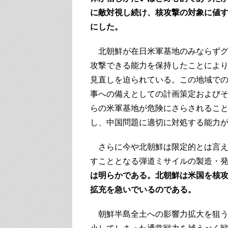
に敵対視し続け、核攻撃の対象に値
にした。
北朝鮮が在日米軍基地のみならずグ
攻撃できる能力を保持したことによ
見直しを迫られている。この地域で
事への備えとしての計画策定および
らの米軍基地が危険にさらされるこ
し、中国問題に適切に対処する能力
さらに今や北朝鮮は限定的とは言え
すこととなる弾道ミサイルの製造・
は明らかである。北朝鮮は米国を核
拡充を急いでいるのである。
朝鮮半島全土への影響力拡大を狙う