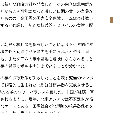
会は新たな戦略方針を発表した。その内容は北朝鮮が
ったからこそ可能になった激しい口調の脅しの言葉が
いたものの、金正恩の国家安全保障チームは今後数カ
化すると強調し、新たな核兵器・ミサイルの実験・配
北朝鮮が核兵器を保有したことにより不可逆的に変
地域内外へ到達させる能力を手に入れたと誇り、日
基地、またグアムの米軍基地も危険にさらされること
の核の脅威は米国本土にまで及ぶことが分かった。
の核不拡散政策が失敗したことを表す究極のシンボ
して戦略的に生まれた北朝鮮は核兵器を完成させるこ
以降の地域のパワーバランスを覆した。中国が経済・軍
表されるように、近年、北東アジアでは不安定さが増
別なケースである。国際社会が北朝鮮の核兵器保有を