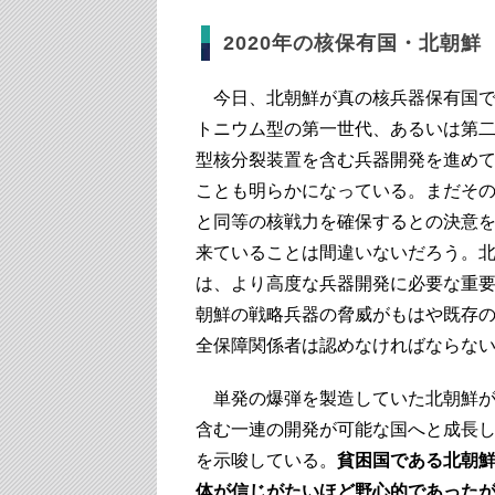
2020年の核保有国・北朝鮮
今日、北朝鮮が真の核兵器保有国で
トニウム型の第一世代、あるいは第
型核分裂装置を含む兵器開発を進め
ことも明らかになっている。まだそ
と同等の核戦力を確保するとの決意
来ていることは間違いないだろう。
は、より高度な兵器開発に必要な重
朝鮮の戦略兵器の脅威がもはや既存
全保障関係者は認めなければならな
単発の爆弾を製造していた北朝鮮が
含む一連の開発が可能な国へと成長
を示唆している。
貧困国である北朝
体が信じがたいほど野心的であった