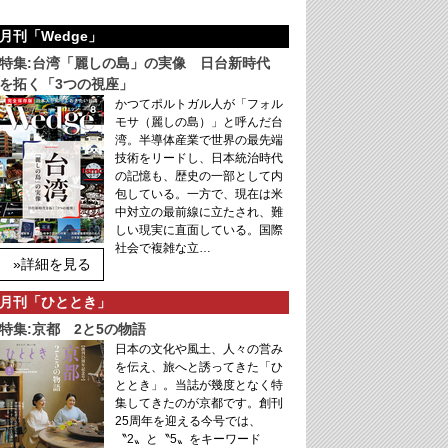
月刊「Wedge」
特集:台湾「麗しの島」の実像 日台新時代
を拓く「3つの視座」
かつてポルトガル人が「フォル
モサ（麗しの島）」と呼んだ台
湾。半導体産業で世界の最先端
技術をリードし、日本統治時代
の記憶も、歴史の一部として内
包している。一方で、現在は米
中対立の最前線に立たされ、難
しい現実に直面している。国際
社会で複雑な立…
»詳細を見る
月刊「ひととき」
特集:京都 2と5の物語
日本の文化や風土、人々の営み
を伝え、旅へと誘ってきた「ひ
ととき」。当誌が幾度となく特
集してきたのが京都です。創刊
25周年を迎える今号では、
〝2〟と〝5〟をキーワード