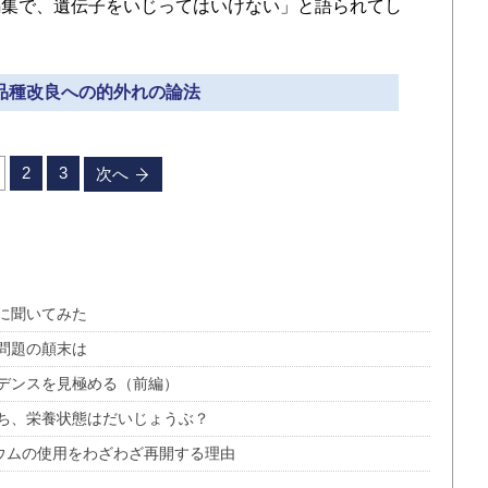
編集で、遺伝子をいじってはいけない」と語られてし
 品種改良への的外れの論法
2
3
次へ
に聞いてみた
問題の顛末は
デンスを見極める（前編）
ち、栄養状態はだいじょうぶ？
リウムの使用をわざわざ再開する理由