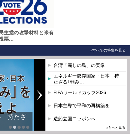
民主党の攻撃材料と米有
投票…
»すべての特集を見る
台湾「麗しの島」の実像
エネルギー依存国家・日本 持
たざる｢弱み…
FIFAワールドカップ2026
日本主導で平和の再構築を
本 持たざ
造船立国ニッポンへ
»もっと見る