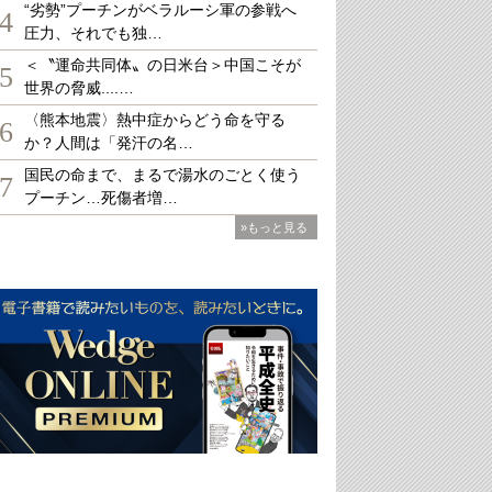
“劣勢”プーチンがベラルーシ軍の参戦へ
4
圧力、それでも独…
＜〝運命共同体〟の日米台＞中国こそが
5
世界の脅威....…
〈熊本地震〉熱中症からどう命を守る
6
か？人間は「発汗の名…
国民の命まで、まるで湯水のごとく使う
7
プーチン…死傷者増…
»もっと見る