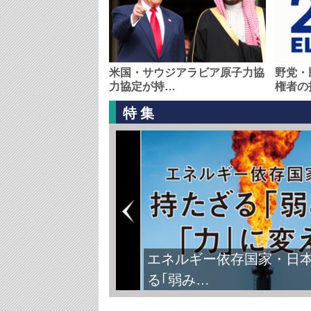
米国・サウジアラビア原子力協
野党・
力協定が持…
権者の
特集
エネルギー依存国家・日
る｢弱み…