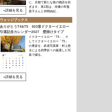
に、京都で新たな旅の物語を紡
ぎます。第1部は、俳優の常盤
»詳細を見る
貴子さんと仲間由紀…
ウェッジブックス
ありがとうT4&T5 923形ドクターイエロー
引退記念カレンダー2027 壁掛けタイプ
ドクターイエロー「T4」、そ
してドクターイエロー「T5」
の勇姿を、鉄道写真家・村上悠
太による四季折々の厳選した写
真で綴る。
»詳細を見る