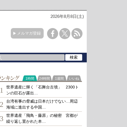
2026年8月8日(土)
メルマガ登録
ランキング
1時間
24時間
1週間
いいね
世界遺産に輝く「石舞台古墳」 2300ト
1
ンの巨石が露出…
台湾有事の脅威は日本だけでない…周辺
2
海域に進出する中国…
世界遺産「飛鳥・藤原」の秘密 宮都が
3
繰り返し置かれた本…