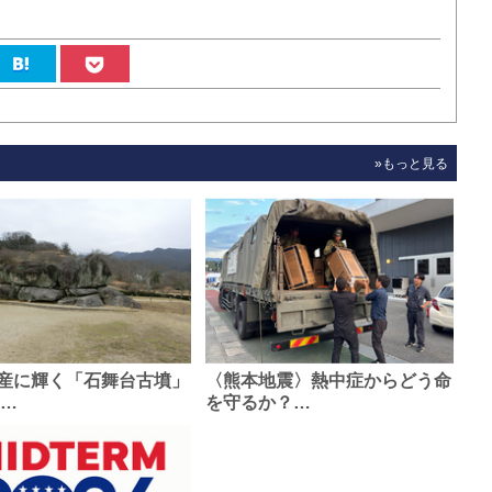
»もっと見る
産に輝く「石舞台古墳」
〈熊本地震〉熱中症からどう命
0…
を守るか？…