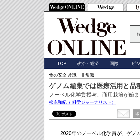
TOP
政治・経済
国際
ビ
食の安全 常識・非常識
ゲノム編集では医療活用と品
ノーベル化学賞授与、商用栽培が始ま
松永和紀
（ 科学ジャーナリスト）
印
2020年のノーベル化学賞が、ゲノム編