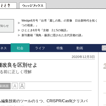
Wedge8月号『台湾「麗しの島」の実像 日台新時代を拓く「3
つの視座」』
お知らせ
ひととき8月号『京都 2と5の物語』
新刊書籍『飛鳥・藤原に隠された古代宮都の謎』
ジネス
ライフ
特集
動画
社会
2020年12月3日
種改良を区別せよ
る前に正しく理解
刷画面
集技術のツールの１つ、CRISPR/Cas9(クリスパ