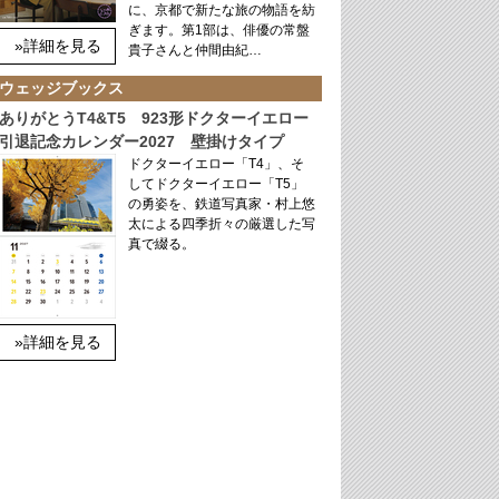
に、京都で新たな旅の物語を紡
ぎます。第1部は、俳優の常盤
»詳細を見る
貴子さんと仲間由紀…
ウェッジブックス
ありがとうT4&T5 923形ドクターイエロー
引退記念カレンダー2027 壁掛けタイプ
ドクターイエロー「T4」、そ
してドクターイエロー「T5」
の勇姿を、鉄道写真家・村上悠
太による四季折々の厳選した写
真で綴る。
»詳細を見る