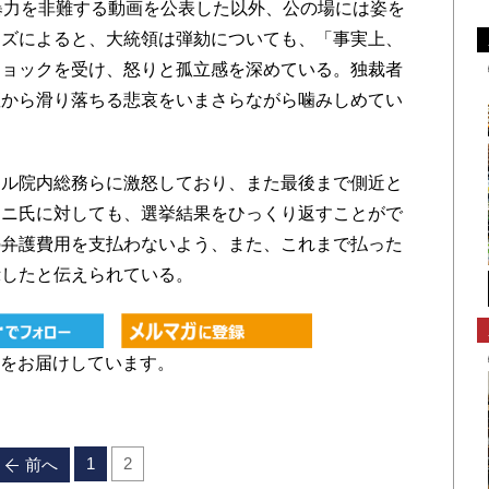
暴力を非難する動画を公表した以外、公の場には姿を
ムズによると、大統領は弾劾についても、「事実上、
ショックを受け、怒りと孤立感を深めている。独裁者
座から滑り落ちる悲哀をいまさらながら噛みしめてい
ル院内総務らに激怒しており、また最後まで側近と
ーニ氏に対しても、選挙結果をひっくり返すことがで
の弁護費用を支払わないよう、また、これまで払った
示したと伝えられている。
をお届けしています。
1
2
前へ