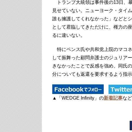
トランプ大統領は事件後の13日、
見せていない。ニューヨーク・タイ
誰も擁護してくれなかった」などと
として君臨してきただけに、権力の
るに違いない。
特にペンス氏や共和党上院のマコネ
して振舞った顧問弁護士のジュリア
きなかったことで反感を強め、同氏
分についても返還を要求するよう指
▲「WEDGE Infinity」の
新着記事
など