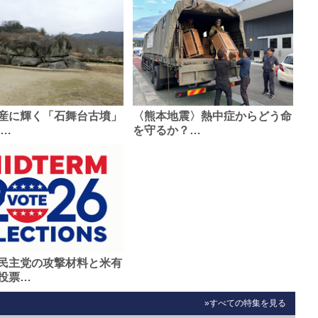
産に輝く「石舞台古墳」
〈熊本地震〉熱中症からどう命
0…
を守るか？…
民主党の攻撃材料と米有
投票…
»すべての特集を見る