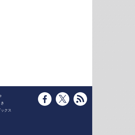
e
とき
ブックス