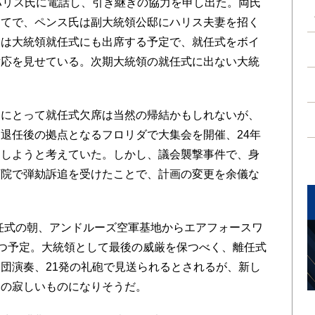
ハリス氏に電話し、引き継ぎの協力を申し出た。両氏
めてで、ペンス氏は副大統領公邸にハリス夫妻を招く
氏は大統領就任式にも出席する予定で、就任式をボイ
対応を見せている。次期大統領の就任式に出ない大統
にとって就任式欠席は当然の帰結かもしれないが、
退任後の拠点となるフロリダで大集会を開催、24年
にしようと考えていた。しかし、議会襲撃事件で、身
下院で弾劾訴追を受けたことで、計画の変更を余儀な
任式の朝、アンドルーズ空軍基地からエアフォースワ
立つ予定。大統領として最後の威厳を保つべく、離任式
団演奏、21発の礼砲で見送られるとされるが、新し
逆の寂しいものになりそうだ。