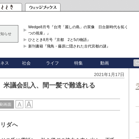
Wedge8月号『台湾「麗しの島」の実像 日台新時代を拓く「3
つの視座」』
お知らせ
ひととき8月号『京都 2と5の物語』
新刊書籍『飛鳥・藤原に隠された古代宮都の謎』
ジネス
社会
ライフ
特集
動画
2021年1月17日
、米議会乱入、間一髪で難逃れる
刷画面
ロリダへ