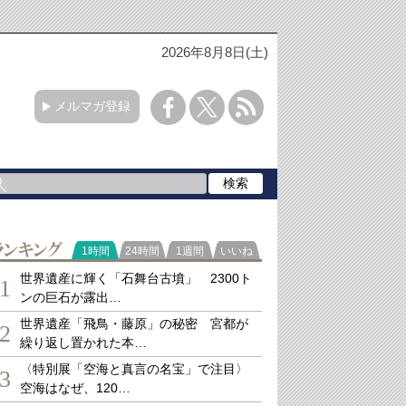
2026年8月8日(土)
メルマガ登録
ランキング
1時間
24時間
1週間
いいね
世界遺産に輝く「石舞台古墳」 2300ト
1
ンの巨石が露出…
世界遺産「飛鳥・藤原」の秘密 宮都が
2
繰り返し置かれた本…
〈特別展「空海と真言の名宝」で注目〉
3
空海はなぜ、120…