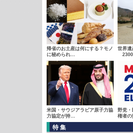
帰省のお土産は何にする？モノ
世界遺
に秘められ…
230
米国・サウジアラビア原子力協
野党・
力協定が持…
権者の
特集