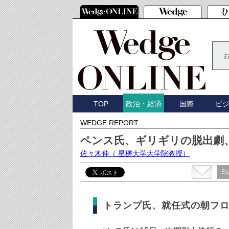
TOP
国際
ビ
政治・経済
WEDGE REPORT
ペンス氏、ギリギリの脱出劇
佐々木伸
（ 星槎大学大学院教授）
印
トランプ氏、就任式の朝フ