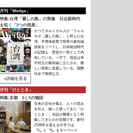
月刊「Wedge」
特集:台湾「麗しの島」の実像 日台新時代
を拓く「3つの視座」
かつてポルトガル人が「フォル
モサ（麗しの島）」と呼んだ台
湾。半導体産業で世界の最先端
技術をリードし、日本統治時代
の記憶も、歴史の一部として内
包している。一方で、現在は米
中対立の最前線に立たされ、難
しい現実に直面している。国際
社会で複雑な立…
»詳細を見る
月刊「ひととき」
特集:京都 2と5の物語
日本の文化や風土、人々の営み
を伝え、旅へと誘ってきた「ひ
ととき」。当誌が幾度となく特
集してきたのが京都です。創刊
25周年を迎える今号では、
〝2〟と〝5〟をキーワード