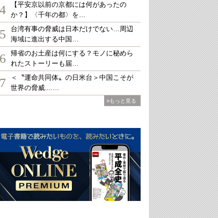
【平安京以前の京都には何があったの
4
か？】〈千年の都〉を…
台湾有事の脅威は日本だけでない…周辺
5
海域に進出する中国…
帰省のお土産は何にする？モノに秘めら
6
れたストーリーも届…
＜〝運命共同体〟の日米台＞中国こそが
7
世界の脅威....…
»もっと見る