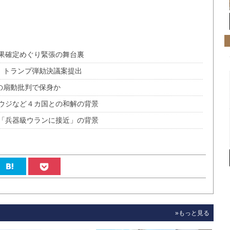
果確定めぐり緊張の舞台裏
主党、トランプ弾劾決議案提出
占拠の扇動批判で保身か
ウジなど４カ国との和解の背景
「兵器級ウランに接近」の背景
»もっと見る