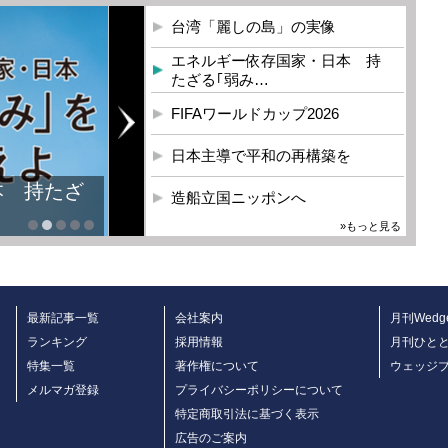
台湾「麗しの島」の実像
エネルギー依存国家・日本 持
たざる｢弱み…
FIFAワールドカップ2026
日本主導で平和の再構築を
本 持たざ
造船立国ニッポンへ
»もっと見る
最新記事一覧
会社案内
月刊Wedg
ランキング
採用情報
月刊ひと
特集一覧
著作権について
ウェッジ
メルマガ登録
プライバシーポリシーについて
特定商取引法に基づく表示
広告のご案内