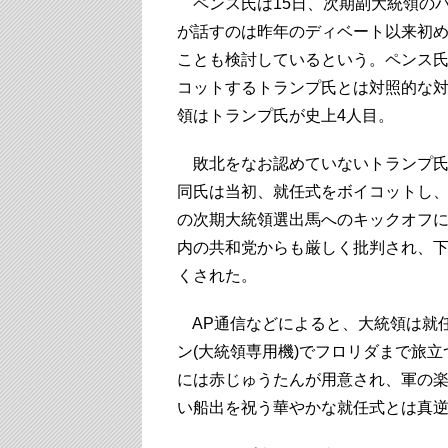
ペンス氏は15日、次期副大統領の
が話すのは昨年のディベート以来初
ことも検討しているという。ペンス
コットするトランプ氏とは対照的な
領はトランプ氏が史上4人目。
敗北をなお認めていないトランプ氏
同氏は当初、就任式をボイコットし、
の次期大統領選出馬へのキックオフ
内の共和党からも厳しく批判され、
くされた。
AP通信などによると、大統領は就
ン(大統領専用機)でフロリダまで旅
には赤じゅうたんが用意され、軍の楽
い船出を祝う華やかな就任式とは真