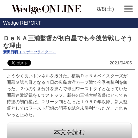
8/8(土)
Wedge REPORT
ＤｅＮＡ三浦監督が初白星でも今後苦戦しそう
な理由
新田日明
（ スポーツライター）
2021/04/05
ようやく長いトンネルを抜けた。横浜ＤｅＮＡベイスターズが
開幕９試合目となる４日の広島東洋カープ戦で今季初勝利を飾
った。２つの引き分けを挟んで球団ワーストタイとなっていた
開幕連敗記録を６でストップ。新任の三浦大輔監督にとっても
待望の初白星だ。２リーグ制となった１９５０年以降、新人監
督としてはワースト記録の開幕８試合未勝利だったが、これも
やっと止めた。
本文を読む