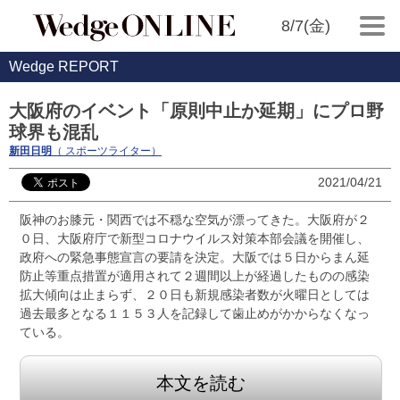
8/7(金)
Wedge REPORT
大阪府のイベント「原則中止か延期」にプロ野
球界も混乱
新田日明
（ スポーツライター）
2021/04/21
阪神のお膝元・関西では不穏な空気が漂ってきた。大阪府が２
０日、大阪府庁で新型コロナウイルス対策本部会議を開催し、
政府への緊急事態宣言の要請を決定。大阪では５日からまん延
防止等重点措置が適用されて２週間以上が経過したものの感染
拡大傾向は止まらず、２０日も新規感染者数が火曜日としては
過去最多となる１１５３人を記録して歯止めがかからなくなっ
ている。
本文を読む