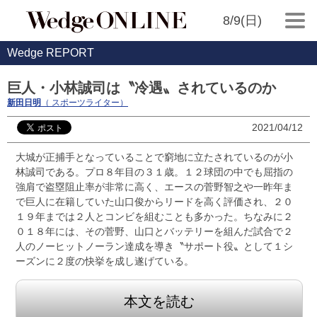
8/9(日)
Wedge REPORT
巨人・小林誠司は〝冷遇〟されているのか
新田日明
（ スポーツライター）
2021/04/12
大城が正捕手となっていることで窮地に立たされているのが小
林誠司である。プロ８年目の３１歳。１２球団の中でも屈指の
強肩で盗塁阻止率が非常に高く、エースの菅野智之や一昨年ま
で巨人に在籍していた山口俊からリードを高く評価され、２０
１９年までは２人とコンビを組むことも多かった。ちなみに２
０１８年には、その菅野、山口とバッテリーを組んだ試合で２
人のノーヒットノーラン達成を導き〝サポート役〟として１シ
ーズンに２度の快挙を成し遂げている。
本文を読む