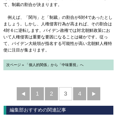
て、制裁の割合が決まります。
例えば、「関与」と「制裁」の割合が6対4であったとし
ましょう。しかし、人権侵害行為が高まれば、その割合は
4対６に逆転します。バイデン政権では対北朝鮮政策にお
いて人権侵害は重要な要因になることは確かです。従っ
て、バイデン大統領が指名する可能性が高い北朝鮮人権特
使に注目が集まります。
次ページ » 「個人的関係」から「中味重視」へ
前
1
2
3
4
次
へ
へ
編集部おすすめの関連記事