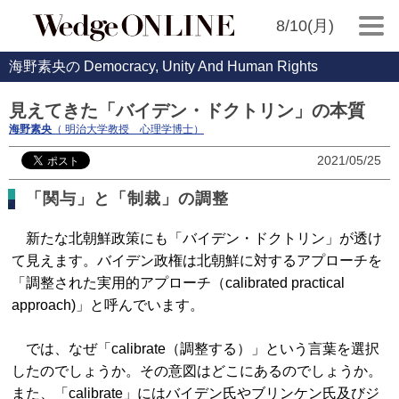
8/10(月)
海野素央の Democracy, Unity And Human Rights
見えてきた「バイデン・ドクトリン」の本質
海野素央
（ 明治大学教授 心理学博士）
2021/05/25
「関与」と「制裁」の調整
新たな北朝鮮政策にも「バイデン・ドクトリン」が透け
て見えます。バイデン政権は北朝鮮に対するアプローチを
「調整された実用的アプローチ（calibrated practical
approach)」と呼んでいます。
では、なぜ「calibrate（調整する）」という言葉を選択
したのでしょうか。その意図はどこにあるのでしょうか。
また、「calibrate」にはバイデン氏やブリンケン氏及びジ