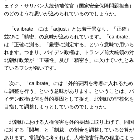
ェイク・サリバン大統領補佐官（国家安全保障問題担当）
のどのような思いが込められているのでしょうか。
「calibrate」には「adjust」とは若干異なり、「正確」
並びに「精密」の意味が込められています。「calibrate」
は「正確に測る」「厳密に測定する」という意味で用いら
れます。つまり、バイデン政権は、トランプ前大統領の対
北朝鮮政策が「正確性」及び「精密さ」に欠けていたとみ
ているフシが強いです。
次に、「calibrate」には「外的要因を考慮に入れるため
に調整を行う」という意味があります。ということは、バ
イデン政権は何を外的要因として捉え、北朝鮮の非核化を
目指して調整しようとしているのでしょうか。
北朝鮮における人権侵害を外的要因に取り上げて、同国
に対する「関与」と「制裁」の割合を調整している公算が
あります。常識的に考えれば、人権侵害行為の程度によっ