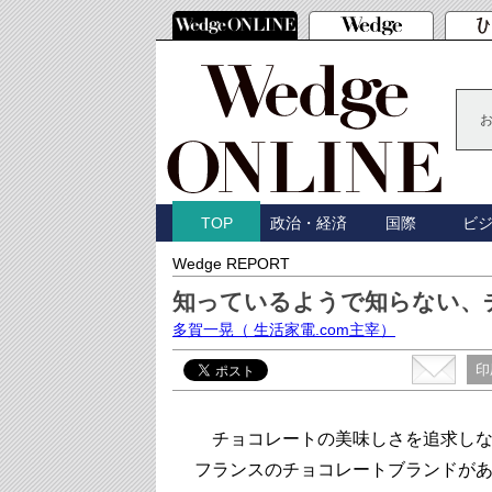
政治・経済
国際
ビ
TOP
Wedge REPORT
知っているようで知らない、
多賀一晃
（ 生活家電.com主宰）
印
チョコレートの美味しさを追求しなが
フランスのチョコレートブランドが