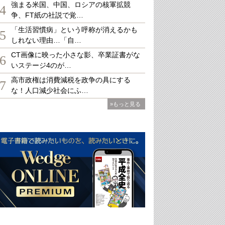
強まる米国、中国、ロシアの核軍拡競
4
争、FT紙の社説で覚…
「生活習慣病」という呼称が消えるかも
5
しれない理由…「自…
CT画像に映った小さな影、卒業証書がな
6
いステージ4のが…
高市政権は消費減税を政争の具にする
7
な！人口減少社会にふ…
»もっと見る