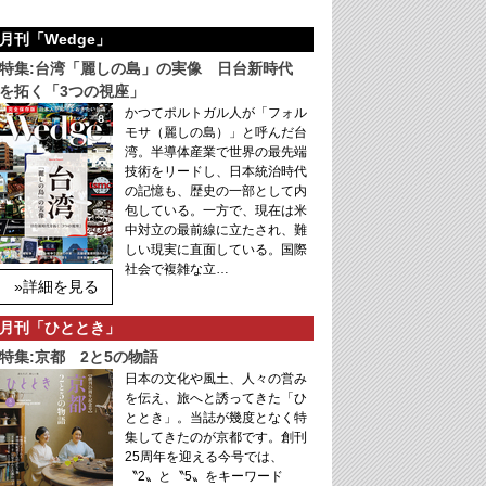
月刊「Wedge」
特集:台湾「麗しの島」の実像 日台新時代
を拓く「3つの視座」
かつてポルトガル人が「フォル
モサ（麗しの島）」と呼んだ台
湾。半導体産業で世界の最先端
技術をリードし、日本統治時代
の記憶も、歴史の一部として内
包している。一方で、現在は米
中対立の最前線に立たされ、難
しい現実に直面している。国際
社会で複雑な立…
»詳細を見る
月刊「ひととき」
特集:京都 2と5の物語
日本の文化や風土、人々の営み
を伝え、旅へと誘ってきた「ひ
ととき」。当誌が幾度となく特
集してきたのが京都です。創刊
25周年を迎える今号では、
〝2〟と〝5〟をキーワード