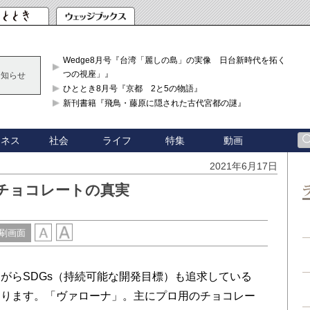
Wedge8月号『台湾「麗しの島」の実像 日台新時代を拓く「3
つの視座」』
お知らせ
ひととき8月号『京都 2と5の物語』
新刊書籍『飛鳥・藤原に隠された古代宮都の謎』
ジネス
社会
ライフ
特集
動画
2021年6月17日
チョコレートの真実
刷画面
らSDGs（持続可能な開発目標）も追求している
あります。「ヴァローナ」。主にプロ用のチョコレー