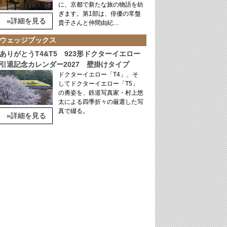
に、京都で新たな旅の物語を紡
ぎます。第1部は、俳優の常盤
»詳細を見る
貴子さんと仲間由紀…
ウェッジブックス
ありがとうT4&T5 923形ドクターイエロー
引退記念カレンダー2027 壁掛けタイプ
ドクターイエロー「T4」、そ
してドクターイエロー「T5」
の勇姿を、鉄道写真家・村上悠
太による四季折々の厳選した写
真で綴る。
»詳細を見る