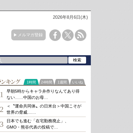
2026年8月6日(木)
メルマガ登録
ランキング
1時間
24時間
1週間
いいね
早朝5時からキャラ弁作りなんてあり得
1
ない……中国のお母…
＜〝運命共同体〟の日米台＞中国こそが
2
世界の脅威....…
日本でも進む「在宅勤務廃止」、
3
GMO・熊谷代表の投稿で…