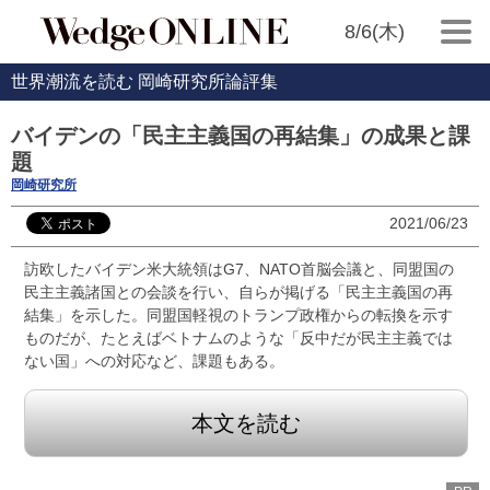
8/6(木)
世界潮流を読む 岡崎研究所論評集
バイデンの「民主主義国の再結集」の成果と課
題
岡崎研究所
2021/06/23
訪欧したバイデン米大統領はG7、NATO首脳会議と、同盟国の
民主主義諸国との会談を行い、自らが掲げる「民主主義国の再
結集」を示した。同盟国軽視のトランプ政権からの転換を示す
ものだが、たとえばベトナムのような「反中だが民主主義では
ない国」への対応など、課題もある。
本文を読む