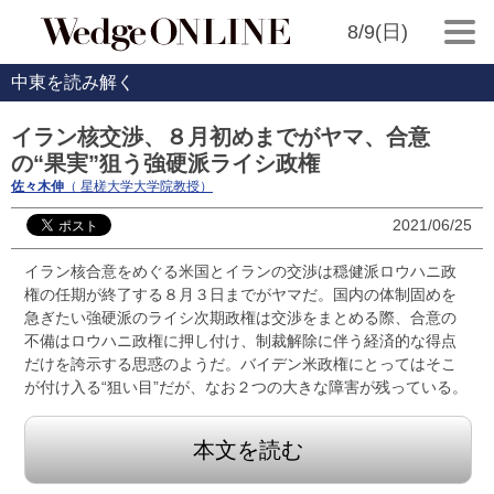
8/9(日)
中東を読み解く
イラン核交渉、８月初めまでがヤマ、合意
の“果実”狙う強硬派ライシ政権
佐々木伸
（ 星槎大学大学院教授）
2021/06/25
イラン核合意をめぐる米国とイランの交渉は穏健派ロウハニ政
権の任期が終了する８月３日までがヤマだ。国内の体制固めを
急ぎたい強硬派のライシ次期政権は交渉をまとめる際、合意の
不備はロウハニ政権に押し付け、制裁解除に伴う経済的な得点
だけを誇示する思惑のようだ。バイデン米政権にとってはそこ
が付け入る“狙い目”だが、なお２つの大きな障害が残っている。
本文を読む