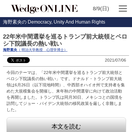
8/9(日)
海野素央の Democracy, Unity And Human Rights
22年米中間選挙を巡るトランプ前大統領とペロ
シ下院議長の熱い戦い
海野素央
（ 明治大学教授 心理学博士）
2021/07/06
今回のテーマは、「22年米中間選挙を巡るトランプ前大統領と
ペロシ下院議長の熱い戦い」です。ドナルド・トランプ前大統
領は6月26日（以下現地時間）、中西部オハイオ州で支持者を集
めた大規模集会を開催し、来年秋の中間選挙に向けて政治活動
を再開しました。トランプ氏は同月30日、メキシコとの国境を
訪問してジョー・バイデン大統領の移民政策を厳しく非難しま
した。
本文を読む