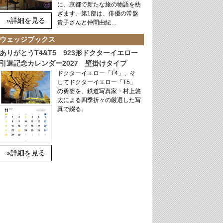
に、京都で新たな旅の物語を紡
ぎます。第1部は、俳優の常盤
»詳細を見る
貴子さんと仲間由紀…
ウェッジブックス
ありがとうT4&T5 923形ドクターイエロー
引退記念カレンダー2027 壁掛けタイプ
ドクターイエロー「T4」、そ
してドクターイエロー「T5」
の勇姿を、鉄道写真家・村上悠
太による四季折々の厳選した写
真で綴る。
»詳細を見る