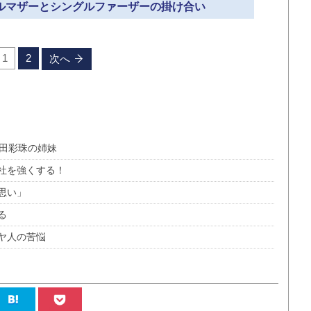
グルマザーとシングルファーザーの掛け合い
1
2
次へ
蒔田彩珠の姉妹
社を強くする！
思い」
る
ヤ人の苦悩