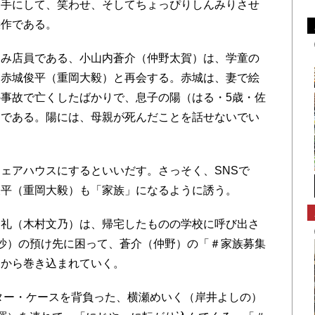
相手にして、笑わせ、そしてちょっぴりしんみりさせ
傑作である。
み店員である、小山内蒼介（仲野太賀）は、学童の
、赤城俊平（重岡大毅）と再会する。赤城は、妻で絵
事故で亡くしたばかりで、息子の陽（はる・5歳・佐
ーである。陽には、母親が死んだことを話せないでい
ェアハウスにするといいだす。さっそく、SNSで
俊平（重岡大毅）も「家族」になるように誘う。
礼（木村文乃）は、帰宅したものの学校に呼び出さ
沙）の預け先に困って、蒼介（仲野）の「＃家族募集
とから巻き込まれていく。
ター・ケースを背負った、横瀬めいく（岸井よしの）