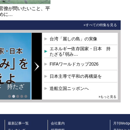
官僚が問いたいこと、平
めに…
»すべての特集を見る
台湾「麗しの島」の実像
エネルギー依存国家・日本 持
たざる｢弱み…
FIFAワールドカップ2026
日本主導で平和の再構築を
本 持たざ
造船立国ニッポンへ
»もっと見る
最新記事一覧
会社案内
月刊Wedg