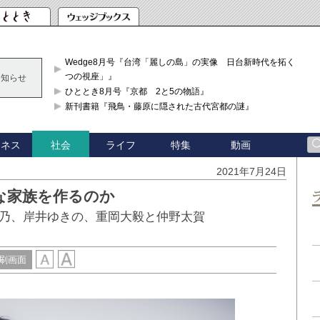
Wedge8月号『台湾「麗しの島」の実像 日台新時代を拓く「3
つの視座」』
お知らせ
ひととき8月号『京都 2と5の物語』
新刊書籍『飛鳥・藤原に隠された古代宮都の謎』
ジネス
ライフ
特集
動画
社会
2021年7月24日
な家族を作るのか
乃、岸井ゆきの、重岡大毅と仲野太賀
刷画面