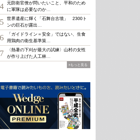
元防衛官僚が問いたいこと、平和のため
4
に軍隊は必要なのか…
世界遺産に輝く「石舞台古墳」 2300ト
5
ンの巨石が露出…
「ガイドライン＝安全」ではない、生食
6
用鶏肉の衛生基準策…
〈熱暑の下刈が最大の試練〉山村の女性
7
が作り上げた人工林…
»もっと見る