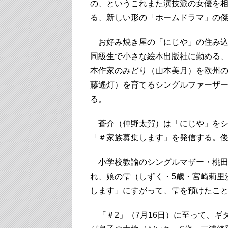
の、というこれまた演技派の女優を
る、新しい形の「ホームドラマ」の
お好み焼き屋の「にじや」の住み込
同級生で小さな絵本出版社に勤める
本作家のみどり（山本美月）を欧州の
藤遙灯）を育てるシングルファーザ
る。
蒼介（仲野太賀）は「にじや」をシ
「＃家族募集します」を発信する。
小学校教諭のシングルマザー・桃田
れ、娘の雫（しずく・5歳・宮崎莉里
します」にすがって、雫を預けたこ
「＃2」（7月16日）に至って、ギ