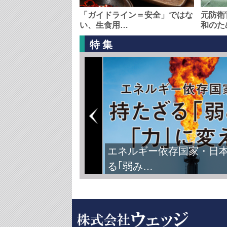
「ガイドライン＝安全」ではな
元防衛
い、生食用…
和のた
特集
エネルギー依存国家・日
る｢弱み…