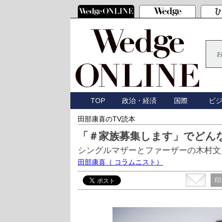
TOP
政治・経済
国際
ビ
田部康喜のTV読本
「＃家族募集します」でどん
シングルマザーとファーザーの木村文
田部康喜
（ コラムニスト）
印