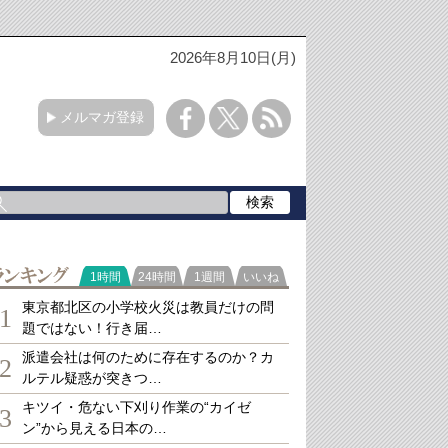
2026年8月10日(月)
メルマガ登録
ランキング
1時間
24時間
1週間
いいね
東京都北区の小学校火災は教員だけの問
1
題ではない！行き届…
派遣会社は何のために存在するのか？カ
2
ルテル疑惑が突きつ…
キツイ・危ない下刈り作業の“カイゼ
3
ン”から見える日本の…