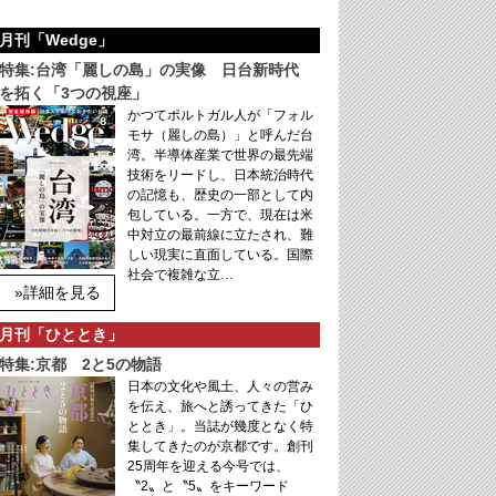
月刊「Wedge」
特集:台湾「麗しの島」の実像 日台新時代
を拓く「3つの視座」
かつてポルトガル人が「フォル
モサ（麗しの島）」と呼んだ台
湾。半導体産業で世界の最先端
技術をリードし、日本統治時代
の記憶も、歴史の一部として内
包している。一方で、現在は米
中対立の最前線に立たされ、難
しい現実に直面している。国際
社会で複雑な立…
»詳細を見る
月刊「ひととき」
特集:京都 2と5の物語
日本の文化や風土、人々の営み
を伝え、旅へと誘ってきた「ひ
ととき」。当誌が幾度となく特
集してきたのが京都です。創刊
25周年を迎える今号では、
〝2〟と〝5〟をキーワード