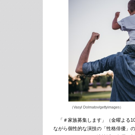
（Vasyl Dolmatov/gettyimages）
「＃家族募集します」（金曜よる10
ながら個性的な演技の「性格俳優」