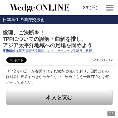
8/9(日)
日本再生の国際交渉術
総理、ご決断を！
TPPについての誤解・曲解を排し、
アジア太平洋地域への足場を固めよう
渡邊頼純
（ 関西国際大学国際コミュニケーション学部長・教授）
2012/12/12
TPP交渉の是非が各党それぞれ党内に抱えており、国民はどの
候補者に投票すべきか分からない。改めてもう一度TPPとは何
か考えてみたい。
本文を読む
PR