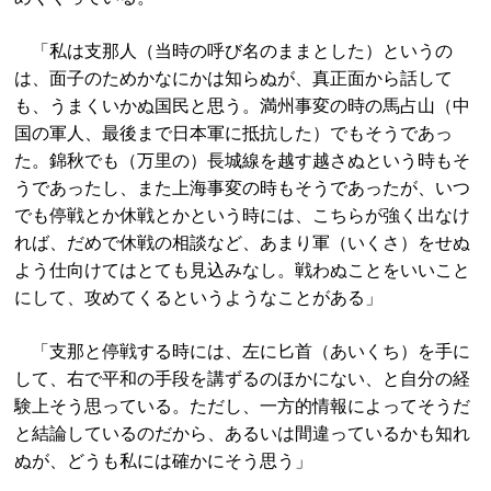
「私は支那人（当時の呼び名のままとした）というの
は、面子のためかなにかは知らぬが、真正面から話して
も、うまくいかぬ国民と思う。満州事変の時の馬占山（中
国の軍人、最後まで日本軍に抵抗した）でもそうであっ
た。錦秋でも（万里の）長城線を越す越さぬという時もそ
うであったし、また上海事変の時もそうであったが、いつ
でも停戦とか休戦とかという時には、こちらが強く出なけ
れば、だめで休戦の相談など、あまり軍（いくさ）をせぬ
よう仕向けてはとても見込みなし。戦わぬことをいいこと
にして、攻めてくるというようなことがある」
「支那と停戦する時には、左に匕首（あいくち）を手に
して、右で平和の手段を講ずるのほかにない、と自分の経
験上そう思っている。ただし、一方的情報によってそうだ
と結論しているのだから、あるいは間違っているかも知れ
ぬが、どうも私には確かにそう思う」