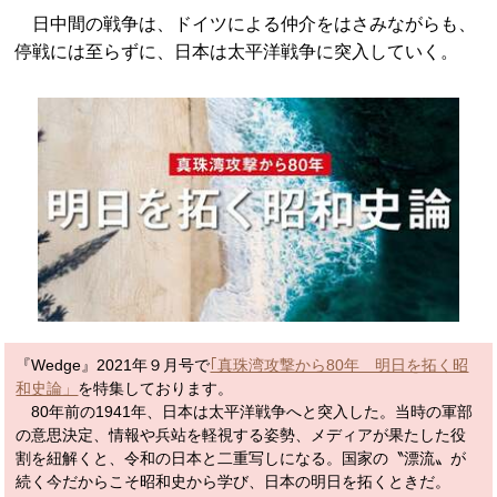
日中間の戦争は、ドイツによる仲介をはさみながらも、
停戦には至らずに、日本は太平洋戦争に突入していく。
『Wedge』2021年９月号で
｢真珠湾攻撃から80年 明日を拓く昭
和史論」
を特集しております。
80年前の1941年、日本は太平洋戦争へと突入した。当時の軍部
の意思決定、情報や兵站を軽視する姿勢、メディアが果たした役
割を紐解くと、令和の日本と二重写しになる。国家の〝漂流〟が
続く今だからこそ昭和史から学び、日本の明日を拓くときだ。