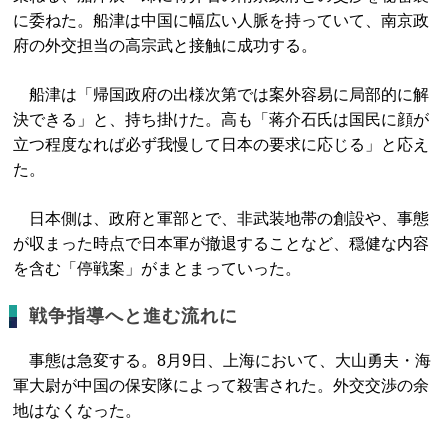
に委ねた。船津は中国に幅広い人脈を持っていて、南京政
府の外交担当の高宗武と接触に成功する。
船津は「帰国政府の出様次第では案外容易に局部的に解
決できる」と、持ち掛けた。高も「蒋介石氏は国民に顔が
立つ程度なれば必ず我慢して日本の要求に応じる」と応え
た。
日本側は、政府と軍部とで、非武装地帯の創設や、事態
が収まった時点で日本軍が撤退することなど、穏健な内容
を含む「停戦案」がまとまっていった。
戦争指導へと進む流れに
事態は急変する。8月9日、上海において、大山勇夫・海
軍大尉が中国の保安隊によって殺害された。外交交渉の余
地はなくなった。