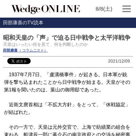
8/8(土)
田部康喜のTV読本
昭和天皇の「声」で迫る日中戦争と太平洋戦争
天皇はいったい何を見て、何を判断したのか
田部康喜
（ コラムニスト）
2021/12/09
1937年7月7日、「盧溝橋事件」が起きる。日本軍が銃
弾を撃ち込まれたことから日中戦争が始まる。天皇がその
第1報を聞いたのは、葉山の御用邸であった。
近衛文麿首相は「不拡大方針」をとって、「休戦協定」
が結ばれた。
その一方で、天皇は元外交官で、上海で紡績業の組合を
束ねる、船津辰一郎に蒋介石の南京政府との交渉を秘密裏