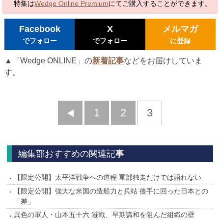
特集は
Wedge Online Premium
にてご購入することができます。
Facebook
X
メルマガ
でフォロー
でフォロー
に登録
▲「Wedge ONLINE」の
新着記事
などをお届けしていま
す。
前
1
2
3
へ
編集部おすすめの関連記事
【限定公開】太平洋戦争への道程 軍部独走だけでは語れない
【限定公開】強大な米国の造船力と兵站 後手に回った日本との
「差」
異色の軍人・山本五十六 避戦、早期講和を阻んだ組織の壁