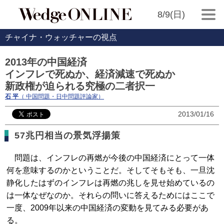
8/9(日)
チャイナ・ウォッチャーの視点
2013年の中国経済
インフレで死ぬか、経済減速で死ぬか
新政権が迫られる究極の二者択一
石 平
（ 中国問題・日中問題評論家）
2013/01/16
57兆円相当の景気浮揚策
問題は、インフレの再燃が今後の中国経済にとって一体
何を意味するのかということだ。そしてそもそも、一旦沈
静化したはずのインフレは再燃の兆しを見せ始めているの
は一体なぜなのか。それらの問いに答えるためにはここで
一度、2009年以来の中国経済の変動を見てみる必要があ
る。