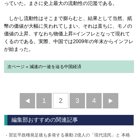
っていた。まさに史上最大の流動性の氾濫である。
しかし流動性はそこまで膨らむと、結果として当然、紙
幣の価値が大幅に失われてしまい、それは直ちに、モノの
価値の上昇、すなわち物価上昇=インフレとなって現れて
くるのである。実際、中国では2009年の年末からインフレ
が始まった。
次ページ » 減速の一途を辿る中国経済
前
1
2
3
4
次
へ
へ
編集部おすすめの関連記事
習近平政権発足後も多発する暴動 2億人の「現代流民」と 本格