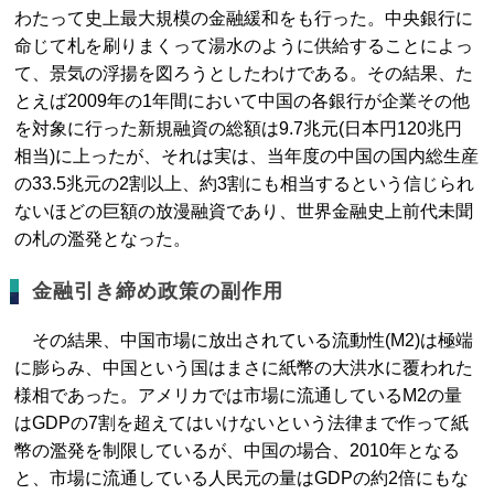
わたって史上最大規模の金融緩和をも行った。中央銀行に
命じて札を刷りまくって湯水のように供給することによっ
て、景気の浮揚を図ろうとしたわけである。その結果、た
とえば2009年の1年間において中国の各銀行が企業その他
を対象に行った新規融資の総額は9.7兆元(日本円120兆円
相当)に上ったが、それは実は、当年度の中国の国内総生産
の33.5兆元の2割以上、約3割にも相当するという信じられ
ないほどの巨額の放漫融資であり、世界金融史上前代未聞
の札の濫発となった。
金融引き締め政策の副作用
その結果、中国市場に放出されている流動性(M2)は極端
に膨らみ、中国という国はまさに紙幣の大洪水に覆われた
様相であった。アメリカでは市場に流通しているM2の量
はGDPの7割を超えてはいけないという法律まで作って紙
幣の濫発を制限しているが、中国の場合、2010年となる
と、市場に流通している人民元の量はGDPの約2倍にもな