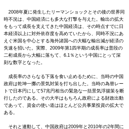
2008年夏に発生したリーマンショックとその後の世界同
時不況は、中国経済にも多大な打撃を与えた。輸出の拡大
をもって成長を支えてきた中国経済は、その時点すでに日
本経済以上に対外依存度を高めていたから、同時不況にあ
えぐ米国を中心とする海外諸国への大幅な輸出減が経済の
失速を招いた。実際、2009年第1四半期の成長率は普段の
二桁成長から大幅に落ちて、6.1％という中国にとって深
刻な数字となった。
成長率のさらなる下落を食い止めるために、当時の中国
政府は乾坤一擲の景気対策を打ち出した。当時の為替レー
トで日本円にして57兆円相当の緊急な一括景気浮揚策を断
行したのである。その大半はもちろん政府による財政出動
であって、資金の使い道はほとんど公共事業投資の拡大で
ある。
それと連動して、中国政府は2009年と2010年の2年間に