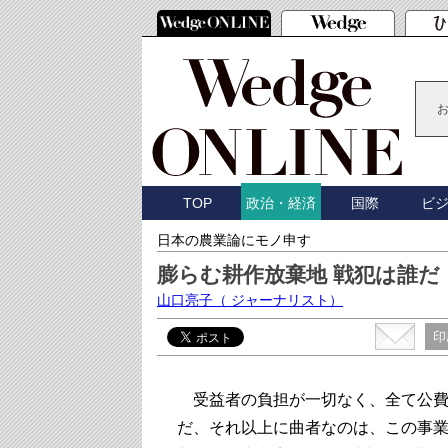
TOP
国際
ビ
政治・経済
日本の農業論にモノ申す
膨らむ耕作放棄地 戦犯は誰だ
山口亮子
（ ジャーナリスト）
印
受益者の負担が一切なく、全て公費
だ、それ以上に曲者なのは、この事