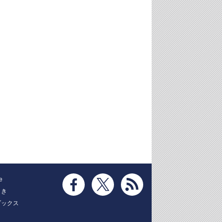
e
とき
ブックス