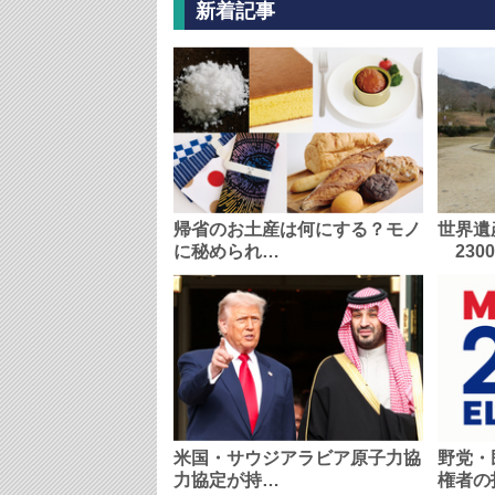
新着記事
帰省のお土産は何にする？モノ
世界遺
に秘められ…
230
米国・サウジアラビア原子力協
野党・
力協定が持…
権者の