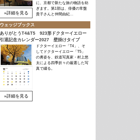
に、京都で新たな旅の物語を紡
ぎます。第1部は、俳優の常盤
»詳細を見る
貴子さんと仲間由紀…
ウェッジブックス
ありがとうT4&T5 923形ドクターイエロー
引退記念カレンダー2027 壁掛けタイプ
ドクターイエロー「T4」、そ
してドクターイエロー「T5」
の勇姿を、鉄道写真家・村上悠
太による四季折々の厳選した写
真で綴る。
»詳細を見る