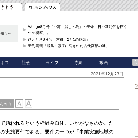
Wedge8月号『台湾「麗しの島」の実像 日台新時代を拓く「3
つの視座」』
お知らせ
ひととき8月号『京都 2と5の物語』
新刊書籍『飛鳥・藤原に隠された古代宮都の謎』
ジネス
社会
ライフ
特集
動画
2021年12月23日
刷画面
で賄われるという枠組み自体、いかがなものか。た
業の実施要件である。要件の一つが「事業実施地域の