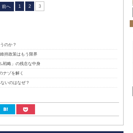
1
2
3
前へ
かうのか？
価維持政策はもう限界
ム戦略」の残念な中身
のナゾを解く
べないのはなぜ？