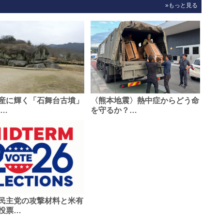
»もっと見る
産に輝く「石舞台古墳」
〈熊本地震〉熱中症からどう命
0…
を守るか？…
民主党の攻撃材料と米有
投票…