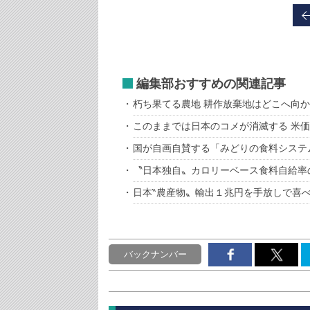
編集部おすすめの関連記事
朽ち果てる農地 耕作放棄地はどこへ向
このままでは日本のコメが消滅する 米
国が自画自賛する「みどりの食料システ
〝日本独自〟カロリーベース食料自給率
日本‶農産物〟輸出１兆円を手放しで喜
バックナンバー