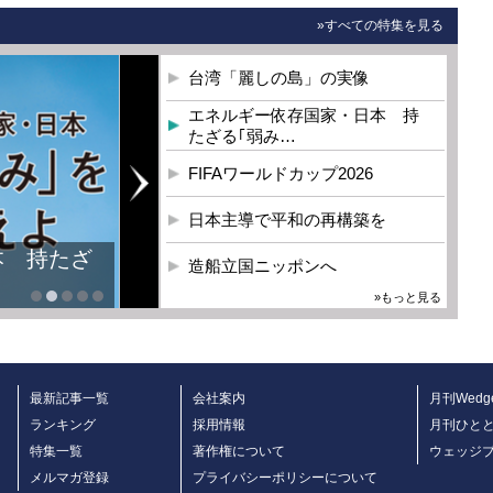
»すべての特集を見る
台湾「麗しの島」の実像
エネルギー依存国家・日本 持
たざる｢弱み…
FIFAワールドカップ2026
日本主導で平和の再構築を
本 持たざ
造船立国ニッポンへ
»もっと見る
最新記事一覧
会社案内
月刊Wedg
ランキング
採用情報
月刊ひと
特集一覧
著作権について
ウェッジ
メルマガ登録
プライバシーポリシーについて