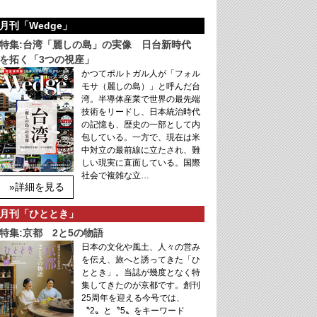
月刊「Wedge」
特集:台湾「麗しの島」の実像 日台新時代
を拓く「3つの視座」
かつてポルトガル人が「フォル
モサ（麗しの島）」と呼んだ台
湾。半導体産業で世界の最先端
技術をリードし、日本統治時代
の記憶も、歴史の一部として内
包している。一方で、現在は米
中対立の最前線に立たされ、難
しい現実に直面している。国際
社会で複雑な立…
»詳細を見る
月刊「ひととき」
特集:京都 2と5の物語
日本の文化や風土、人々の営み
を伝え、旅へと誘ってきた「ひ
ととき」。当誌が幾度となく特
集してきたのが京都です。創刊
25周年を迎える今号では、
〝2〟と〝5〟をキーワード