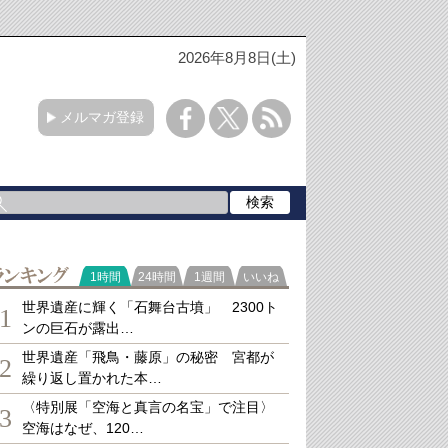
2026年8月8日(土)
メルマガ登録
ランキング
1時間
24時間
1週間
いいね
世界遺産に輝く「石舞台古墳」 2300ト
1
ンの巨石が露出…
世界遺産「飛鳥・藤原」の秘密 宮都が
2
繰り返し置かれた本…
〈特別展「空海と真言の名宝」で注目〉
3
空海はなぜ、120…