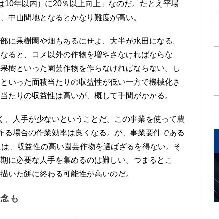
は10年以内）に20％以上向上」なのだ。たとえ平場
が、中山間地となるとかなり難度が高い。
部に果樹園や畑もあるにせよ、大半が水田になる。
となると、コメ以外の作物を増やさなければならな
、果樹といった園芸作物を作らなければならない。し
ズといった面積当たりの収益性が低い一方で機械化さ
積当たりの収益性は高いが、概して手間がかかる。
く、人手が少ないということだ。この事業を使って農
作る場合の作業効率は良くなる。が、事業要件である
には、収益性の高い園芸作物を選ばざるを得ない。そ
忙期に必要な人手を集めるのは難しい。つまるとこ
に描いた餅に終わる可能性が高いのだ。
懸念も