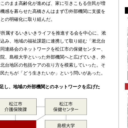
このまま高齢化が進めば、家に引きこもる住民が増
危機感を募らせた高橋さんはまず①外部機関に支援を
ことの明確化に取り組んだ。
が所属するいきいきライフを推進する会を中心に、淞
き込み、地域の福祉課題に連携して取り組む「淞北台
は同連絡会のネットワークを松江市の保健センター、
病院、島根大学といった外部機関へと広げていき、外
淞北台地区の包括ケアの在り方を模索していった。そ
住民たちが「どう生きたいか」という問いがあった。
足し、地域の外部機関とのネットワークを広げた