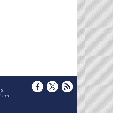
e
とき
ブックス