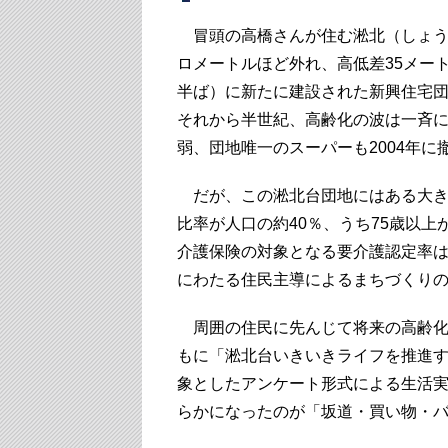
冒頭の高橋さんが住む淞北（しょう
ロメートルほど外れ、高低差35メート
半ば）に新たに建設された新興住宅団
それから半世紀、高齢化の波は一斉に
弱、団地唯一のスーパーも2004年に
だが、この淞北台団地にはある大きな
比率が人口の約40％、うち75歳以上
介護保険の対象となる要介護認定率は
にわたる住民主導によるまちづくり
周囲の住民に先んじて将来の高齢化に
もに「淞北台いきいきライフを推進
象としたアンケート形式による生活実
らかになったのが「坂道・買い物・