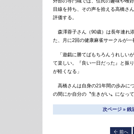
外部の専門職では、住民の趣味や嗜
目線を持ち、その声を拾える高橋さ
評価する。
森澤蓉子さん（90歳）は長年連れ
た、月に2回の健康麻雀サークルが一
「遊戯に勝てばもちろんうれしいが
て楽しい。『良い一日だった』と振
が軽くなる」
高橋さんは自身の21年間の歩みに
の間にか自分の〝生きがい〟になっ
次ページ » 
前へ