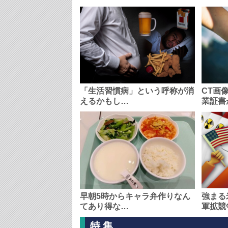
「生活習慣病」という呼称が消
CT画
えるかもし…
業証書
早朝5時からキャラ弁作りなん
強まる
てあり得な…
軍拡競
特集