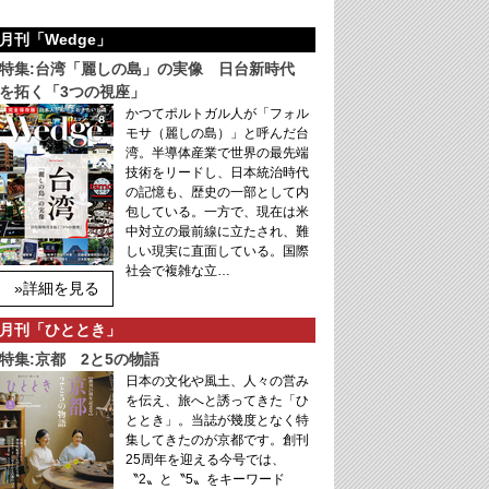
月刊「Wedge」
特集:台湾「麗しの島」の実像 日台新時代
を拓く「3つの視座」
かつてポルトガル人が「フォル
モサ（麗しの島）」と呼んだ台
湾。半導体産業で世界の最先端
技術をリードし、日本統治時代
の記憶も、歴史の一部として内
包している。一方で、現在は米
中対立の最前線に立たされ、難
しい現実に直面している。国際
社会で複雑な立…
»詳細を見る
月刊「ひととき」
特集:京都 2と5の物語
日本の文化や風土、人々の営み
を伝え、旅へと誘ってきた「ひ
ととき」。当誌が幾度となく特
集してきたのが京都です。創刊
25周年を迎える今号では、
〝2〟と〝5〟をキーワード