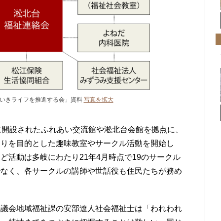
いきライフを推進する会」資料
写真を拡大
に開設されたふれあい交流館や淞北台会館を拠点に、
くりを目的とした趣味教室やサークル活動を開始し
ど活動は多岐にわたり21年4月時点で19のサークル
でなく、各サークルの講師や世話役も住民たちが務め
議会地域福祉課の安部遼人社会福祉士は「われわれ