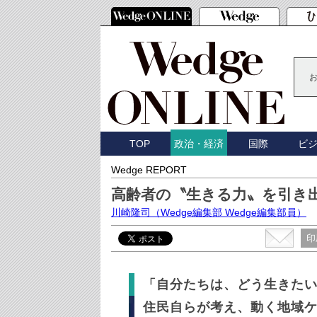
TOP
国際
ビ
政治・経済
Wedge REPORT
高齢者の〝生きる力〟を引き
川崎隆司
（Wedge編集部 Wedge編集部員）
印
「自分たちは、どう生きた
住民自らが考え、動く地域