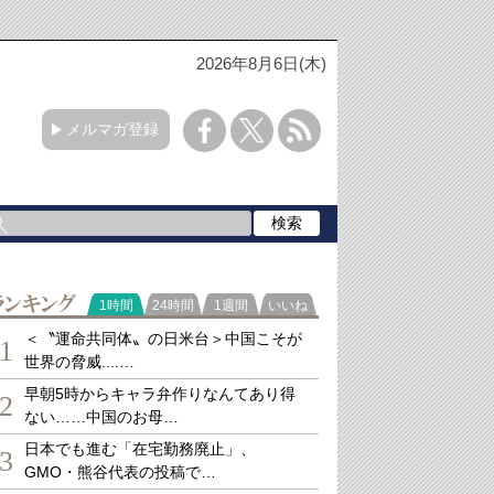
2026年8月6日(木)
メルマガ登録
ランキング
1時間
24時間
1週間
いいね
＜〝運命共同体〟の日米台＞中国こそが
1
世界の脅威....…
早朝5時からキャラ弁作りなんてあり得
2
ない……中国のお母…
日本でも進む「在宅勤務廃止」、
3
GMO・熊谷代表の投稿で…