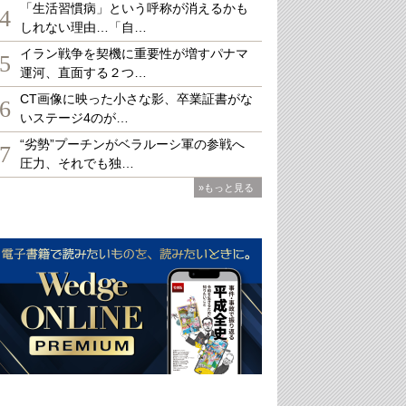
「生活習慣病」という呼称が消えるかも
4
しれない理由…「自…
イラン戦争を契機に重要性が増すパナマ
5
運河、直面する２つ…
CT画像に映った小さな影、卒業証書がな
6
いステージ4のが…
“劣勢”プーチンがベラルーシ軍の参戦へ
7
圧力、それでも独…
»もっと見る