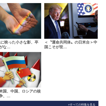
像に映った小さな影、卒
＜〝運命共同体〟の日米台＞中
がな…
国こそが世…
米国、中国、ロシアの核
争、…
»すべての特集を見る