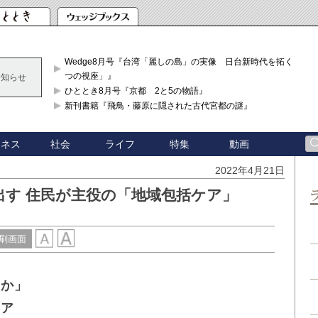
Wedge8月号『台湾「麗しの島」の実像 日台新時代を拓く「3
つの視座」』
お知らせ
ひととき8月号『京都 2と5の物語』
新刊書籍『飛鳥・藤原に隠された古代宮都の謎』
ジネス
社会
ライフ
特集
動画
2022年4月21日
出す 住民が主役の「地域包括ケア」
刷画面
いか」
ケア