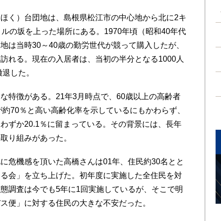
ほく）台団地は、島根県松江市の中心地から北に2キ
ルの坂を上った場所にある。1970年頃（昭和40年代
地は当時30～40歳の勤労世代が競って購入したが、
訪れる。現在の入居者は、当初の半分となる1000人
撤退した。
特徴がある。21年3月時点で、60歳以上の高齢者
が約70％と高い高齢化率を示しているにもかわらず、
わずか20.1％に留まっている。その背景には、長年
の取り組みがあった。
危機感を頂いた高橋さんは01年、住民約30名とと
する会」を立ち上げた。初年度に実施した全住民を対
態調査は今でも5年に1回実施しているが、そこで明
バス便」に対する住民の大きな不安だった。