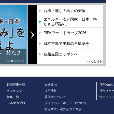
台湾「麗しの島」の実像
エネルギー依存国家・日本 持
たざる｢弱み…
FIFAワールドカップ2026
日本主導で平和の再構築を
本 持たざ
造船立国ニッポンへ
»もっと見る
最新記事一覧
会社案内
月刊Wedg
ランキング
採用情報
月刊ひと
特集一覧
著作権について
ウェッジ
メルマガ登録
プライバシーポリシーについて
特定商取引法に基づく表示