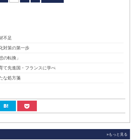
材不足
化対策の第一歩
想の転換」
育て先進国・フランスに学べ
たな処方箋
»もっと見る