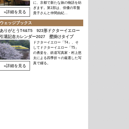
に、京都で新たな旅の物語を紡
ぎます。第1部は、俳優の常盤
»詳細を見る
貴子さんと仲間由紀…
ウェッジブックス
ありがとうT4&T5 923形ドクターイエロー
引退記念カレンダー2027 壁掛けタイプ
ドクターイエロー「T4」、そ
してドクターイエロー「T5」
の勇姿を、鉄道写真家・村上悠
太による四季折々の厳選した写
真で綴る。
»詳細を見る