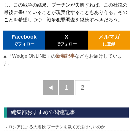
し、この戦争の結果、プーチンが失脚すれば、この社説の
最後に書いていることが現実化することもありうる。その
ことを希望しつつ、戦争犯罪調査を継続すべきだろう。
Facebook
X
メルマガ
でフォロー
でフォロー
に登録
▲「Wedge ONLINE」の
新着記事
などをお届けしていま
す。
前
1
2
へ
編集部おすすめの関連記事
ロシアによる大虐殺 プーチンを裁く方法はないのか