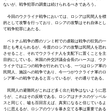
ないが、戦争犯罪の調査は続けられるべきであろう。
今回のウクライナ戦争においては、ロシアは民間人を標
的として攻撃を行っており、ロシアの攻撃はそれ自体とし
て戦争犯罪にあたる。
ベトナム戦争の際のソンミ村での虐殺は戦争の狂気の一
部とも考えられるが、今度のロシアの攻撃は民間人を恐れ
させること、それでウクライナ人を支配下に置くことを主
目的にしている。米国の外交評議会会長のハースは、ウク
ライナでは二つの戦争が行われている、一つはロシア軍の
民間人、施設への戦争であり、今一つがウクライナ軍のロ
シア軍への戦争であると言っているが、その通りである。
民間人の避難民がこれほど多く出た戦争はないように思
うが、これはその反映である。ロシアはナチスのゲッベル
スと同じく、嘘も百回言えば、真実になると信じているよ
うに思えるが、ロシアのウソを暴き立てる事は重要である