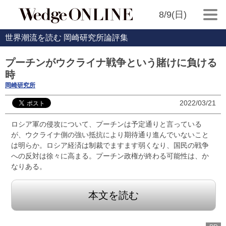
8/9(日)
世界潮流を読む 岡崎研究所論評集
プーチンがウクライナ戦争という賭けに負ける
時
岡崎研究所
2022/03/21
ロシア軍の侵攻について、プーチンは予定通りと言っている
が、ウクライナ側の強い抵抗により期待通り進んでいないこと
は明らか。ロシア経済は制裁でますます弱くなり、国民の戦争
への反対は徐々に高まる。プーチン政権が終わる可能性は、か
なりある。
本文を読む