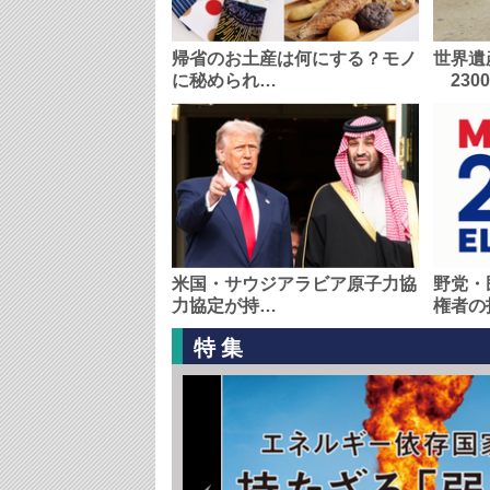
帰省のお土産は何にする？モノ
世界遺
に秘められ…
230
米国・サウジアラビア原子力協
野党・
力協定が持…
権者の
特集