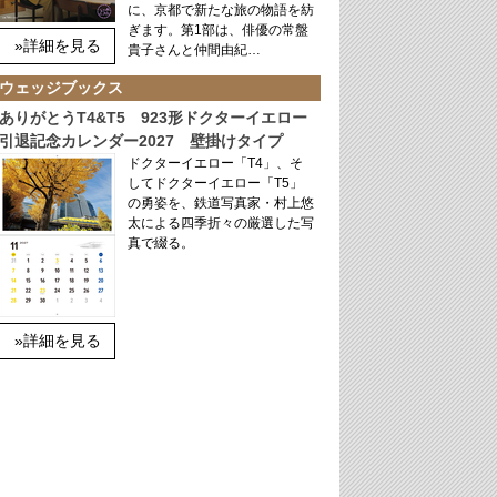
に、京都で新たな旅の物語を紡
ぎます。第1部は、俳優の常盤
»詳細を見る
貴子さんと仲間由紀…
ウェッジブックス
ありがとうT4&T5 923形ドクターイエロー
引退記念カレンダー2027 壁掛けタイプ
ドクターイエロー「T4」、そ
してドクターイエロー「T5」
の勇姿を、鉄道写真家・村上悠
太による四季折々の厳選した写
真で綴る。
»詳細を見る