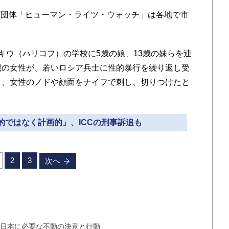
団体「ヒューマン・ライツ・ウォッチ」は各地で市
キウ（ハリコフ）の学校に5歳の娘、13歳の妹らを連
歳の女性が、若いロシア兵士に性的暴行を繰り返し受
し、女性のノドや顔面をナイフで刺し、切りつけたと
発的ではなく計画的」、ICCの刑事訴追も
2
3
次へ
 日本に必要な不動の決意と行動