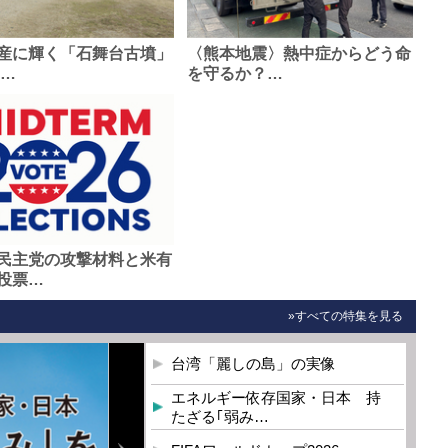
産に輝く「石舞台古墳」
〈熊本地震〉熱中症からどう命
0…
を守るか？…
民主党の攻撃材料と米有
投票…
»すべての特集を見る
台湾「麗しの島」の実像
エネルギー依存国家・日本 持
たざる｢弱み…