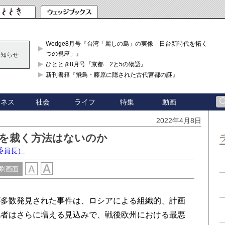
Wedge8月号『台湾「麗しの島」の実像 日台新時代を拓く「3
つの視座」』
お知らせ
ひととき8月号『京都 2と5の物語』
新刊書籍『飛鳥・藤原に隠された古代宮都の謎』
ジネス
社会
ライフ
特集
動画
2022年4月8日
ンを裁く方法はないのか
委員長）
刷画面
多数発見された事件は、ロシアによる組織的、計画
死者はさらに増える見込みで、戦後欧州における最悪