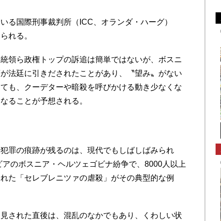
る国際刑事裁判所（ICC、オランダ・ハーグ）
みられる。
統領ら政権トップの訴追は簡単ではないが、ボスニ
領が法廷に引きだされたことがあり、〝望み〟がない
しても、クーデターや暗殺を呼びかける動き少なくな
になることが予想される。
犯罪の痕跡が残るのは、現代でもしばしばみられ
ビアのボスニア・ヘルツェゴビナ紛争で、8000人以上
された「セレブレニツァの虐殺」がその典型的な例
見された直後は、混乱のなかでもあり、くわしい状