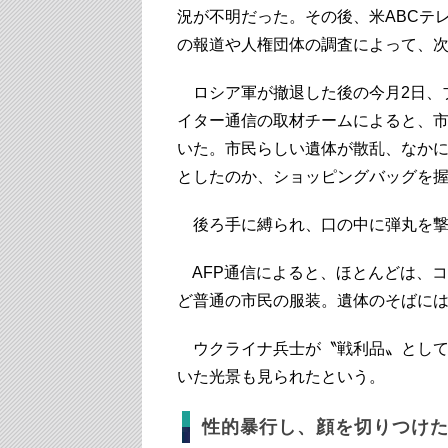
況が不明だった。その後、米ABCテ
の報道や人権団体の調査によって、
ロシア軍が撤退した後の今月2日、ブ
イター通信の取材チームによると、
いた。市民らしい遺体が散乱、なか
としたのか、ショッピングバッグを
後ろ手に縛られ、口の中に弾丸を撃
AFP通信によると、ほとんどは、
ど普通の市民の服装。遺体のそばに
ウクライナ兵士が〝戦利品〟として
いた光景も見られたという。
性的暴行し、顔を切りつけた