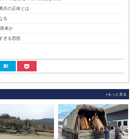
勇兵の正体とは
なる
夢再来か
すぎる思想
»もっと見る