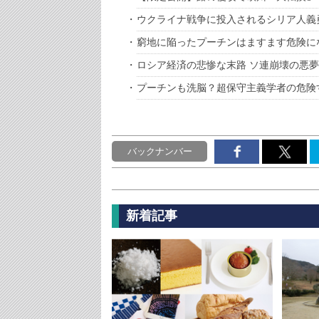
ウクライナ戦争に投入されるシリア人義
窮地に陥ったプーチンはますます危険に
ロシア経済の悲惨な末路 ソ連崩壊の悪
プーチンも洗脳？超保守主義学者の危険
バックナンバー
新着記事