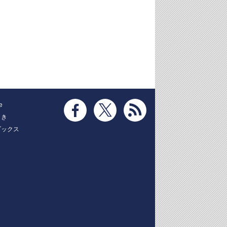
e
とき
ブックス