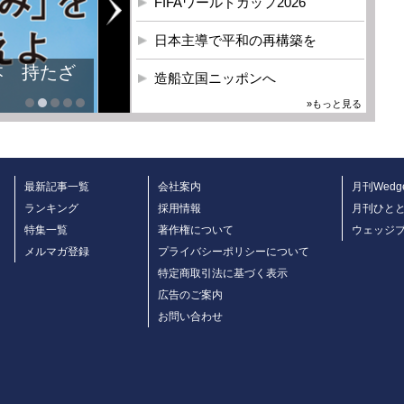
FIFAワールドカップ2026
日本主導で平和の再構築を
本 持たざ
造船立国ニッポンへ
»もっと見る
最新記事一覧
会社案内
月刊Wedg
ランキング
採用情報
月刊ひと
特集一覧
著作権について
ウェッジ
メルマガ登録
プライバシーポリシーについて
特定商取引法に基づく表示
広告のご案内
お問い合わせ