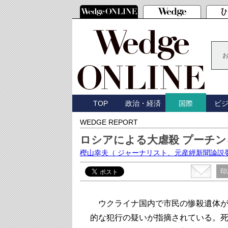
TOP
政治・経済
ビ
国際
WEDGE REPORT
ロシアによる大虐殺 プーチ
樫山幸夫
（ ジャーナリスト、元産經新聞論説
印
ウクライナ国内で市民の惨殺遺体が
的な犯行の疑いが指摘されている。