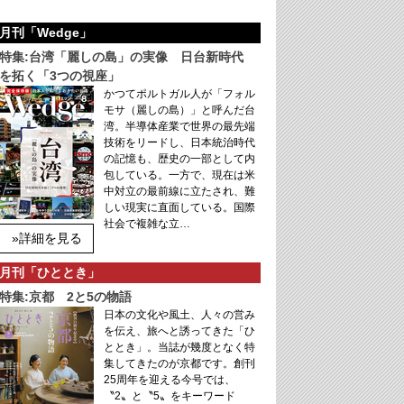
月刊「Wedge」
特集:台湾「麗しの島」の実像 日台新時代
を拓く「3つの視座」
かつてポルトガル人が「フォル
モサ（麗しの島）」と呼んだ台
湾。半導体産業で世界の最先端
技術をリードし、日本統治時代
の記憶も、歴史の一部として内
包している。一方で、現在は米
中対立の最前線に立たされ、難
しい現実に直面している。国際
社会で複雑な立…
»詳細を見る
月刊「ひととき」
特集:京都 2と5の物語
日本の文化や風土、人々の営み
を伝え、旅へと誘ってきた「ひ
ととき」。当誌が幾度となく特
集してきたのが京都です。創刊
25周年を迎える今号では、
〝2〟と〝5〟をキーワード