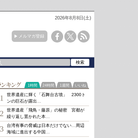
2026年8月8日(土)
メルマガ登録
ランキング
1時間
24時間
1週間
いいね
世界遺産に輝く「石舞台古墳」 2300ト
1
ンの巨石が露出…
世界遺産「飛鳥・藤原」の秘密 宮都が
2
繰り返し置かれた本…
台湾有事の脅威は日本だけでない…周辺
3
海域に進出する中国…