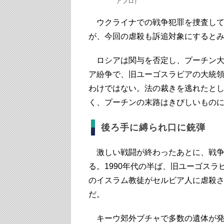
アフロ）
ウクライナでの戦争犯罪を捜査してい
が、今回の虐殺も訴追対象にすると
ロシアは関与を否定し、プーチン大
ア紛争で、旧ユーゴスラビアの大統
わけではない。法の裁きを逃れたと
く、プーチンの末路はきびしいもの
後ろ手に縛られ口に銃弾
激しい戦闘が終わったあとに、戦争
る。1990年代の半ば、旧ユーゴスラ
のイスラム教徒がセルビア人に虐殺
だ。
キーウ郊外ブチャで多数の遺体が発