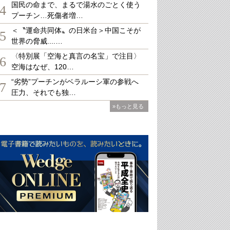
国民の命まで、まるで湯水のごとく使う
4
プーチン…死傷者増…
＜〝運命共同体〟の日米台＞中国こそが
5
世界の脅威....…
〈特別展「空海と真言の名宝」で注目〉
6
空海はなぜ、120…
“劣勢”プーチンがベラルーシ軍の参戦へ
7
圧力、それでも独…
»もっと見る