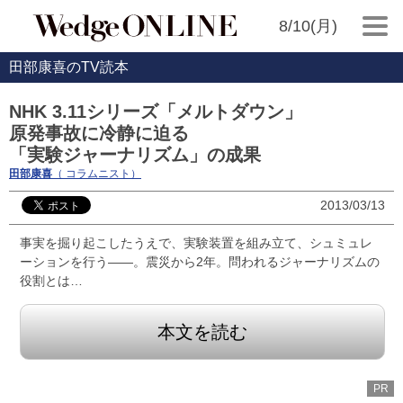
8/10(月)
田部康喜のTV読本
NHK 3.11シリーズ「メルトダウン」
原発事故に冷静に迫る
「実験ジャーナリズム」の成果
田部康喜
（ コラムニスト）
2013/03/13
事実を掘り起こしたうえで、実験装置を組み立て、シュミュレ
ーションを行う――。震災から2年。問われるジャーナリズムの
役割とは…
本文を読む
PR